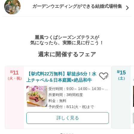
ガーデンウエディングができる結婚式場特集
麗風つくばシーズンズテラスが
気になったら、実際に見に行こう！
週末に開催するフェア
11
15
8/
8/
【挙式料22万無料】駅徒歩5分！水
（火・祝）
（土）
上チャペル＆日本庭園×絶品和牛
クリップ
受付時間：9:00～ 14:00～ 14:30～ 18:00～
所要時間：3時間程度
料金：無料
予約受付：8/11(火・祝)まで
詳しく見る