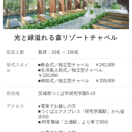
光と緑溢れる森リゾートチャペル
収容人数
着席：10名 ～ 150名
挙式スタイ
■教会式／独立型チャペル ￥242,000
ル
■生演奏人前式／独立型チャペル
￥220,000
■神前式／独立型チャペル ￥209,000
所在地
茨城県つくば市研究学園5-19
アクセス
●電車でお越しの方
■つくばエクスプレス「研究学園駅」から徒
歩5分
■JR常磐線「土浦駅」より車で30分