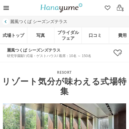
クリップ
ログ
麗風つくば シーズンズテラス
ブライダル
式場トップ
写真
口コミ
費用
フェア
麗風つくば シーズンズテラス
クリ
研究学園駅/ 式場・ゲストハウス/ 着席：10名 ～ 150名
リゾート気分が味わえる式場特
集