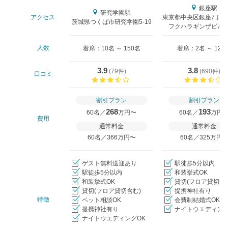
銀座駅
研究学園駅
アクセス
東京都中央区銀座7丁目
茨城県つくば市研究学園5-19
フクハラギンザビル9-
人数
着席：10名 ～ 150名
着席：2名 ～ 128
3.9
3.8
(
79件
)
(
690件
)
口コミ
口コミ評価
割引プラン
割引プラン
268
193
60名／
万円〜
60名／
万円
費用
通常料金
通常料金
60名／366万円〜
60名／325万円
ゲスト無料送迎あり
駅徒歩5分以内
駅徒歩5分以内
和装挙式OK
和装挙式OK
貸切(フロア貸切含
貸切(フロア貸切含む)
提携神社有り
特徴
ペット相談OK
会費制結婚式OK
提携神社有り
ナイトウエディング
ナイトウエディングOK