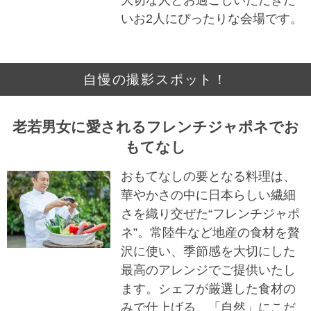
いお2人にぴったりな会場です。
自慢の撮影スポット！
老若男女に愛されるフレンチジャポネでお
もてなし
おもてなしの要となる料理は、
華やかさの中に日本らしい繊細
さを織り交ぜた“フレンチジャポ
ネ”。常陸牛など地産の食材を贅
沢に使い、季節感を大切にした
最高のアレンジでご提供いたし
ます。シェフが厳選した食材の
みで仕上げる、「自然」にこだ