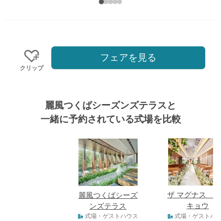
フェアを見る
クリップ
麗風つくばシーズンズテラスと
一緒に予約されている式場を比較
式場
ザ マグナス 
麗風つくばシーズ
キョウ
ンズテラス
式場タイプ
式場・ゲストハウス
式場・ゲストハ