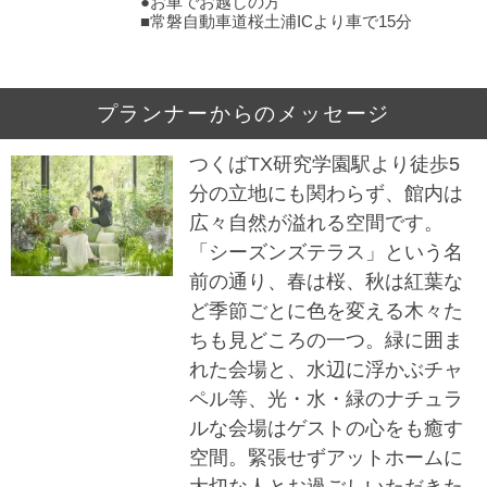
●お車でお越しの方
■常磐自動車道桜土浦ICより車で15分
プランナーからのメッセージ
つくばTX研究学園駅より徒歩5
分の立地にも関わらず、館内は
広々自然が溢れる空間です。
「シーズンズテラス」という名
前の通り、春は桜、秋は紅葉な
ど季節ごとに色を変える木々た
ちも見どころの一つ。緑に囲ま
れた会場と、水辺に浮かぶチャ
ペル等、光・水・緑のナチュラ
ルな会場はゲストの心をも癒す
空間。緊張せずアットホームに
大切な人とお過ごしいただきた