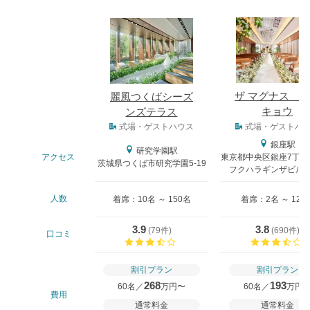
式場
ザ マグナス 
麗風つくばシーズ
キョウ
ンズテラス
式場タイプ
式場・ゲストハウス
式場・ゲストハ
銀座駅
研究学園駅
アクセス
東京都中央区銀座7丁目
茨城県つくば市研究学園5-19
フクハラギンザビル9-
人数
着席：10名 ～ 150名
着席：2名 ～ 128
3.9
3.8
(
79件
)
(
690件
)
口コミ
口コミ評価
割引プラン
割引プラン
268
193
60名／
万円〜
60名／
万円
費用
通常料金
通常料金