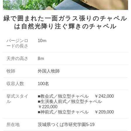
緑で囲まれた一面ガラス張りのチャペル
は自然光降り注ぐ輝きのチャペル
バージンロ
10ｍ
ードの長さ
天井の高さ
8ｍ
牧師
外国人牧師
収容人数
100名
挙式スタイ
■教会式／独立型チャペル ￥242,000
ル
■生演奏人前式／独立型チャペル
￥220,000
■神前式／独立型チャペル ￥209,000
所在地
茨城県つくば市研究学園5-19