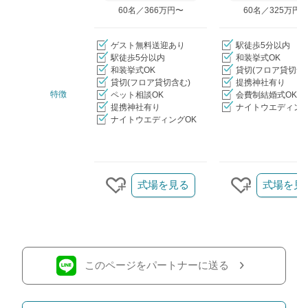
60名／366万円〜
60名／325万円
ゲスト無料送迎あり
駅徒歩5分以内
駅徒歩5分以内
和装挙式OK
和装挙式OK
貸切(フロア貸切含
貸切(フロア貸切含む)
提携神社有り
特徴
ペット相談OK
会費制結婚式OK
提携神社有り
ナイトウエディング
ナイトウエディングOK
クリップ/詳細を見る
式場を見る
式場を見
クリップする
クリップす
このページをパートナーに送る