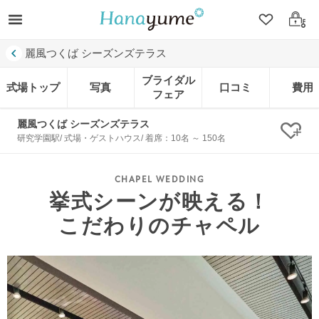
クリップ
ログ
麗風つくば シーズンズテラス
ブライダル
式場トップ
写真
口コミ
費用
フェア
麗風つくば シーズンズテラス
クリ
研究学園駅/ 式場・ゲストハウス/ 着席：10名 ～ 150名
挙式シーンが映える！
こだわりのチャペル