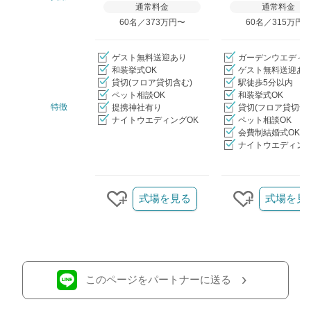
通常料金
通常料金
60名／373万円〜
60名／315万円
ゲスト無料送迎あり
ガーデンウエディ
和装挙式OK
ゲスト無料送迎あ
貸切(フロア貸切含む)
駅徒歩5分以内
ペット相談OK
和装挙式OK
特徴
提携神社有り
貸切(フロア貸切含
ナイトウエディングOK
ペット相談OK
会費制結婚式OK
ナイトウエディング
クリップ/詳細を見る
式場を見る
式場を見
クリップする
クリップす
このページをパートナーに送る