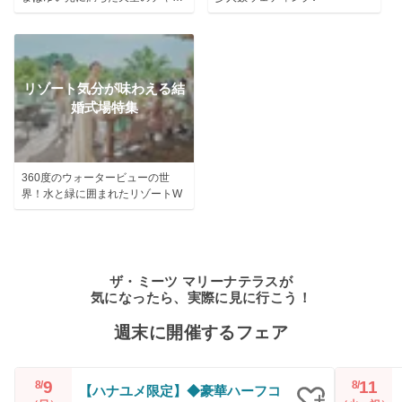
ル！
リゾート気分が味わえる結
婚式場特集
360度のウォータービューの世
界！水と緑に囲まれたリゾートW
ザ・ミーツ マリーナテラスが
気になったら、実際に見に行こう！
週末に開催するフェア
9
11
8/
8/
【ハナユメ限定】◆豪華ハーフコ