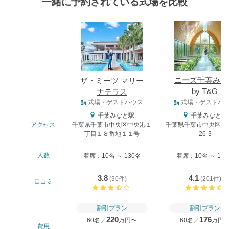
一緒に予約されている式場を比較
式場
ニーズ千葉みな
ザ・ミーツ マリー
by T&G
ナテラス
式場タイプ
式場・ゲストハウス
式場・ゲストハ
千葉みなと駅
千葉みなと駅
アクセス
千葉県千葉市中央区中央港１
千葉県千葉市中央区中央
丁目１８番地１１号
26-3
人数
着席：10名 ～ 130名
着席：10名 ～ 13
3.8
4.1
(
30件
)
(
201件
)
口コミ
口コミ評価
割引プラン
割引プラン
220
176
60名／
万円〜
60名／
万円
費用