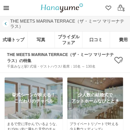
クリップ
ログ
THE MEETS MARINA TERRACE（ザ・ミーツ マリーナテ
ラス）
ブライダル
式場トップ
写真
口コミ
費用
フェア
THE MEETS MARINA TERRACE（ザ・ミーツ マリーナテ
ラス）の特集
クリ
千葉みなと駅/ 式場・ゲストハウス/ 着席：10名 ～ 130名
挙式シーンが映える！
少人数の結婚式で
こだわりのチャペル
アットホームなひととき
まるで空に浮かんでいるような、
プライベートリゾートで叶える
まばゆい光に満ちた天空のチャペ
少人数ウェディング♪