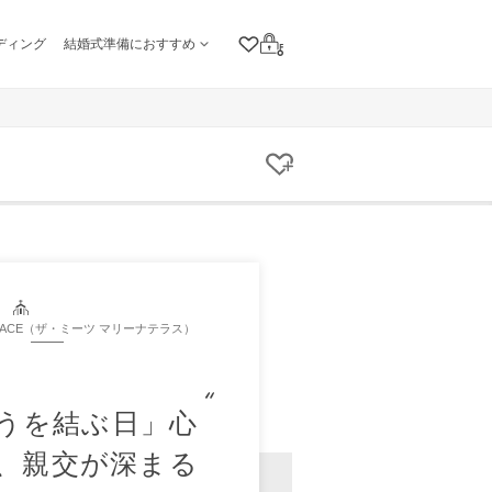
ディング
結婚式準備におすすめ
クリップリスト
ログイン
クリップする
TERRACE（ザ・ミーツ マリーナテラス）
うを結ぶ日」心
、親交が深まる