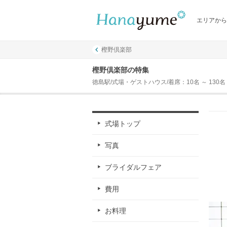
エリアから
樫野倶楽部
樫野倶楽部の特集
徳島駅/式場・ゲストハウス/着席：10名 ～ 130名
式場トップ
写真
ブライダルフェア
費用
お料理