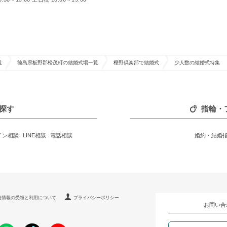
覧
徳島県板野郡松茂町の結婚式場一覧
樫野倶楽部で結婚式
少人数の結婚式特集
探す
指輪・
イン相談
LINE相談
電話相談
婚約・結婚
連情報の受領と利用について
プライバシーポリシー
お問い合