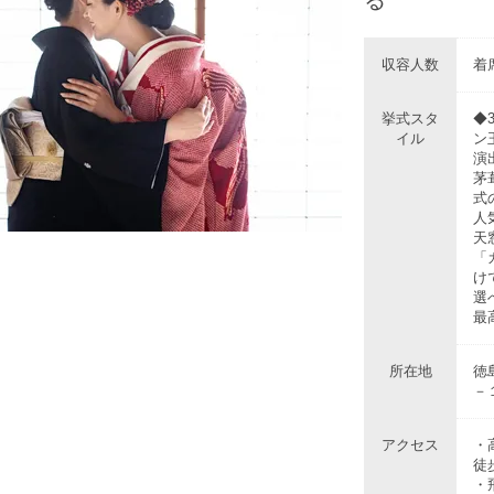
収容人数
着席
挙式スタ
◆
イル
ン
演
茅
式
人
天
「
け
選
最
所在地
徳
－
アクセス
・
徒
・