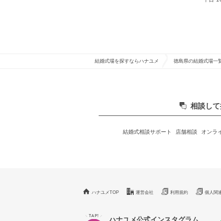
結婚式場を探すならハナユメ
徳島県の結婚式場一
相談して
結婚式相談サポート
店舗相談
オンラ
ハナユメTOP
運営会社
利用規約
個人関
TAP!
＼
／
ハナユメ公式インスタグラム