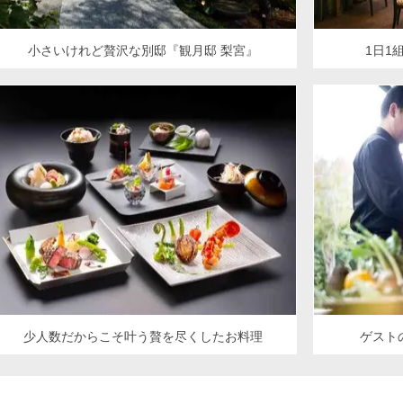
小さいけれど贅沢な別邸『観月邸 梨宮』
1日1
少人数だからこそ叶う贅を尽くしたお料理
ゲスト