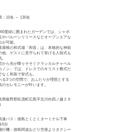
：10名 ～ 130名
360度緑に囲まれたガーデンでは、シャボ
玉やバルーンリリースなどオープンエアな
出が可能。
葺屋根の和式場「和音」は、本格的な神前
の他、ゲストに見守られて挙げる人前式も
気。
窓から光が降りそそぐクラシカルチャペル
カノン」では、ドレスでのキリスト教式だ
でなく和装で挙式も。
べる3つの空間で、おふたりが理想とする
高のセレモニーが叶います。
島県板野郡松茂町広島字北川向四ノ越２９
１
高速バス：徳島とくとくターミナル下車
歩5分
飛行機：徳島阿波おどり空港よりタクシー