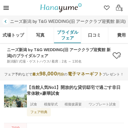
クリップ
ログ
ニーズ新潟 by T&G WEDDING(旧 アーククラブ迎賓館 新潟)
ブライダル
式場トップ
写真
口コミ
費用
フェア
ニーズ新潟 by T&G WEDDING(旧 アーククラブ迎賓館 新
潟)のブライダルフェア
クリ
新潟駅/ 式場・ゲストハウス/ 着席：2名 ～ 130名
98,000
電子マネーギフト
フェア予約などで
最大
円分
の
プレゼント！
【当館人気No1】開放的な貸切邸宅で過ごす非日
常体験×豪華試食
試食
模擬挙式
模擬披露宴
ワンプレート試食
フェア特典