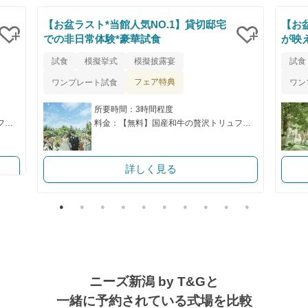
【お盆ラスト*当館人気NO.1】貸切邸宅
【お
での非日常体験*豪華試食
が映
クリップ
クリップ
試食
模擬挙式
模擬披露宴
試食
フェア特典
ワンプレート試食
ワン
所要時間：3時間程度
料金：【無料】国産和牛の贅沢トリュフソース付など豪華試食付き
料金：【無料】国産和牛の贅沢トリュフソース付など豪華試食付き
詳しく見る
ニーズ新潟 by T&Gと
一緒に予約されている式場を比較