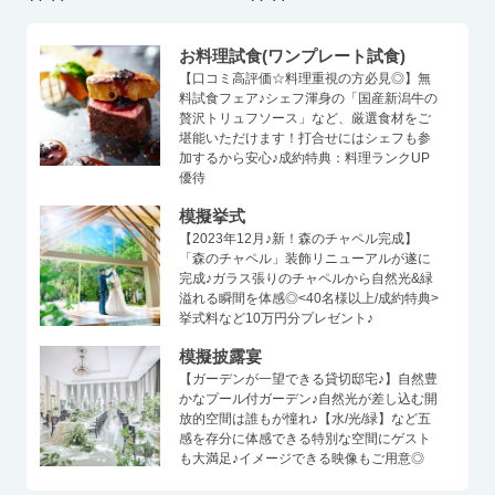
お料理試食(ワンプレート試食)
【口コミ高評価☆料理重視の方必見◎】無
料試食フェア♪シェフ渾身の「国産新潟牛の
贅沢トリュフソース」など、厳選食材をご
堪能いただけます！打合せにはシェフも参
加するから安心♪成約特典：料理ランクUP
優待
模擬挙式
【2023年12月♪新！森のチャペル完成】
「森のチャペル」装飾リニューアルが遂に
完成♪ガラス張りのチャペルから自然光&緑
溢れる瞬間を体感◎<40名様以上/成約特典>
挙式料など10万円分プレゼント♪
模擬披露宴
【ガーデンが一望できる貸切邸宅♪】自然豊
かなプール付ガーデン♪自然光が差し込む開
放的空間は誰もが憧れ♪【水/光/緑】など五
感を存分に体感できる特別な空間にゲスト
も大満足♪イメージできる映像もご用意◎