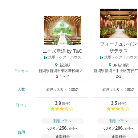
式場
フォーチュンイン
ザテラス
ニーズ新潟 by T&G
式場タイプ
式場・ゲストハウス
式場・ゲストハウス
新潟駅
JR新潟駅
アクセス
新潟県新潟市東区新松崎２－
新潟県新潟市中央区万代2
２４－７
2-2
人数
着席：2名 ～ 130名
着席：2名 ～ 100名
3.9
3.5
(
9件
)
(
4件
)
口コミ
口コミ評価
口コ
割引プラン
割引プラン
256
206
60名／
万円〜
60名／
万円〜
費用
通常料金
通常料金