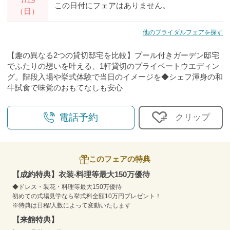
7/19
この日付にフェアはありません。
（日）
他のブライダルフェアを探す
【趣の異なる2つの貸切邸宅を比較】プール付きガーデン邸宅
でふたりの想いを叶える、1軒貸切のプライベートウエディン
グ。階段入場や挙式体験で当日のイメージを◆シェフ渾身の和
牛試食で味覚のおもてなしも安心
電話予約
クリップ
このフェアの特典
【成約特典】⾐装‧料理等最⼤150万優待
◆ドレス・装花・料理等最大150万優待
初めての式場見学なら挙式料全額10万円プレゼント！
※特典は日程/人数によって変動いたします
【来館特典】