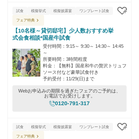
試食
模擬挙式
模擬披露宴
ワンプレート試食
クリッ
フェア特典
【10名様～貸切邸宅】少人数おすすめ挙
式会食相談*国産牛試食
受付時間：9:15～ 9:30～ 14:30～ 14:45
～
所要時間：3時間程度
料金：【無料】国産和牛の贅沢トリュフ
ソース付など豪華試食付き
予約受付：11/29(日)まで
Webお申込みの期限を過ぎたフェアのご予約は、
お電話でお受けします。
0120-791-317
試食
模擬挙式
模擬披露宴
ワンプレート試食
クリッ
フェア特典