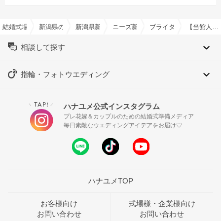
結婚式場を探すならハナユメ
新潟県の結婚式場一覧
新潟県新潟市の結婚式場一覧
ニーズ新潟 by T&G WEDDING(
ブライダルフェア一覧
【当館人気No1】開放的な貸切邸宅で過ごす非日常体験×豪華試食
相談して探す
指輪・フォトウエディング
TAP!
ハナユメ公式インスタグラム
＼
／
プレ花嫁＆カップルのための結婚式準備メディア
毎日素敵なウエディングアイデアをお届け♡
ハナユメTOP
お客様向け
式場様・企業様向け
お問い合わせ
お問い合わせ