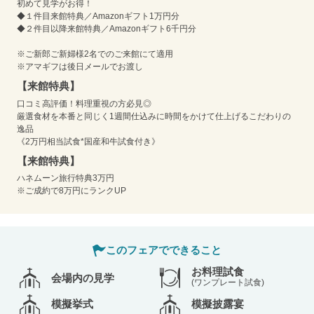
初めて見学がお得！
◆１件目来館特典／Amazonギフト1万円分
◆２件目以降来館特典／Amazonギフト6千円分
※ご新郎ご新婦様2名でのご来館にて適用
※アマギフは後日メールでお渡し
【来館特典】
口コミ高評価！料理重視の方必見◎
厳選食材を本番と同じく1週間仕込みに時間をかけて仕上げるこだわりの
逸品
《2万円相当試食*国産和牛試食付き》
【来館特典】
ハネムーン旅行特典3万円
※ご成約で8万円にランクUP
このフェアでできること
お料理試食
会場内の見学
(ワンプレート試食)
模擬挙式
模擬披露宴