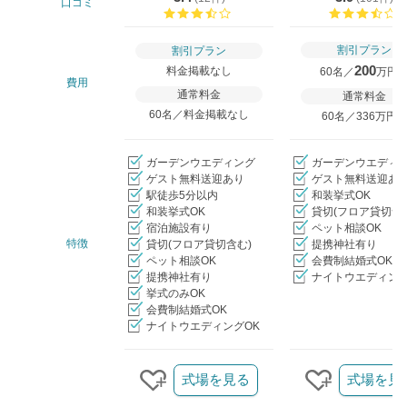
口コミ
口コミ評価
割引プラン
割引プラン
200
料金掲載なし
60名／
万円
費用
通常料金
通常料金
60名／料金掲載なし
60名／336万円
ガーデンウエディング
ガーデンウエディ
ゲスト無料送迎あり
ゲスト無料送迎あ
駅徒歩5分以内
和装挙式OK
和装挙式OK
貸切(フロア貸切含
宿泊施設有り
ペット相談OK
特徴
貸切(フロア貸切含む)
提携神社有り
ペット相談OK
会費制結婚式OK
提携神社有り
ナイトウエディング
挙式のみOK
会費制結婚式OK
ナイトウエディングOK
クリップ/詳細を見る
式場を見る
式場を見
クリップする
クリップす