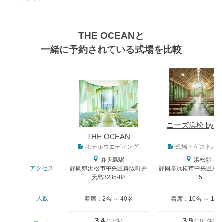
THE OCEANと
一緒に予約されている式場を比較
式場
ニーズ浜松 by T
THE OCEAN
式場タイプ
ホテルウエディング
式場・ゲストハ
弁天島駅
浜松駅
アクセス
静岡県浜松市中央区舞阪町弁
静岡県浜松市中央区船越
天島3285-88
15
人数
着席：2名 ～ 40名
着席：10名 ～ 13
3.4
3.9
(
12件
)
(
101件
)