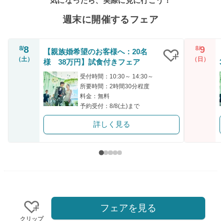
気になったら、実際に見に行こう！
週末に開催するフェア
8
9
8/
8/
【親族婚希望のお客様へ：20名
（土）
（日）
様 38万円】試食付きフェア
クリップ
受付時間：10:30～ 14:30～
所要時間：2時間30分程度
料金：無料
予約受付：8/8(土)まで
詳しく見る
フェアを見る
クリップ