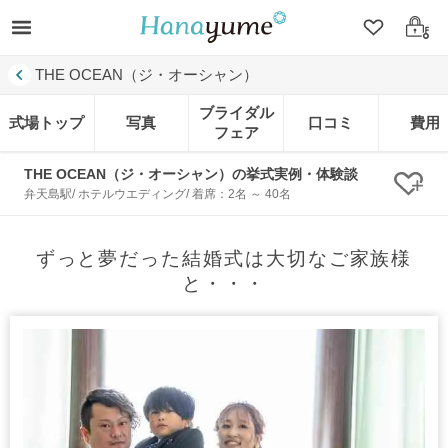
クリップ
ログ
THE OCEAN（ジ・オーシャン）
ブライダル
式場トップ
写真
口コミ
費用
フェア
THE OCEAN（ジ・オーシャン）の挙式実例・体験談
クリ
弁天島駅/ ホテルウエディング/ 着席：2名 ～ 40名
ずっと夢だった結婚式は大切なご家族様
と・・・