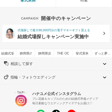
挙式実例
特集
開催中のキャンペーン
式場探しで最大98,000円分の電子マネーギフト貰える
結婚式場探しキャンペーン実施中
結婚式場を探すならハナユメ
静岡県の結婚式場一覧
静岡県浜松市の結婚式場一覧
THE OCEAN（ジ・オーシャン）で
挙式実例
ずっと夢だった結婚式は大切なご家族様と・・・
相談して探す
指輪・フォトウエディング
TAP!
ハナユメ公式インスタグラム
＼
／
プレ花嫁＆カップルのための結婚式準備メディア
毎日素敵なウエディングアイデアをお届け♡