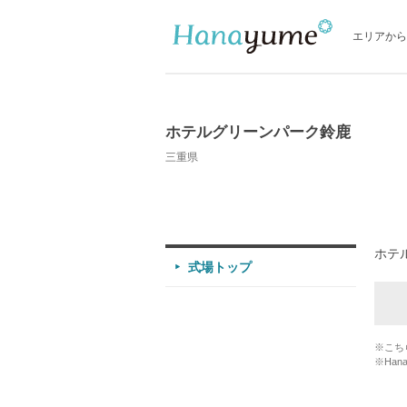
エリアから
ホテルグリーンパーク鈴鹿
三重県
ホテ
式場トップ
※こち
※Han