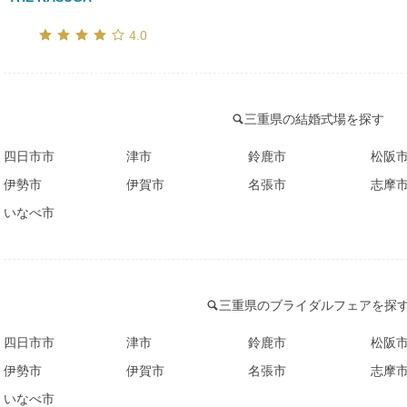
口コミ評価
4.0
三重県の結婚式場を探す
四日市市
津市
鈴鹿市
松阪
伊勢市
伊賀市
名張市
志摩
いなべ市
三重県のブライダルフェアを探
四日市市
津市
鈴鹿市
松阪
伊勢市
伊賀市
名張市
志摩
いなべ市