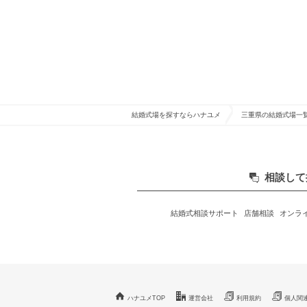
結婚式場を探すならハナユメ
三重県の結婚式場一
相談して
結婚式相談サポート
店舗相談
オンラ
ハナユメTOP
運営会社
利用規約
個人関