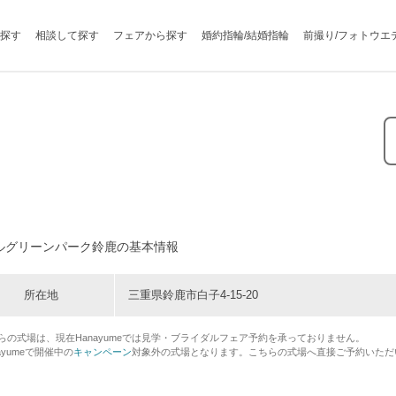
探す
相談して探す
フェアから探す
婚約指輪/結婚指輪
前撮り/フォトウエ
ルグリーンパーク鈴鹿の基本情報
所在地
三重県鈴鹿市白子4-15-20
らの式場は、現在Hanayumeでは見学・ブライダルフェア予約を承っておりません。
ayumeで開催中の
キャンペーン
対象外の式場となります。こちらの式場へ直接ご予約いただ