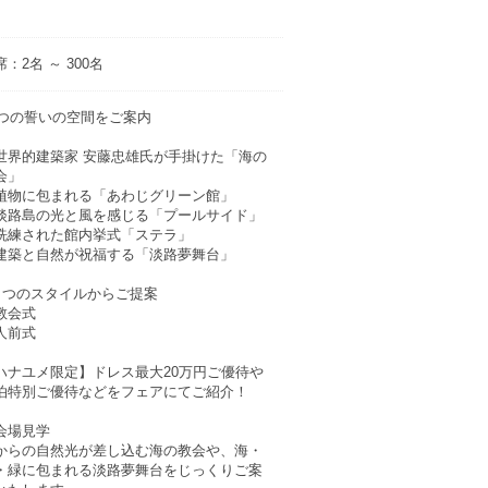
：2名 ～ 300名
5つの誓いの空間をご案内
世界的建築家 安藤忠雄氏が手掛けた「海の
会」
植物に包まれる「あわじグリーン館」
淡路島の光と風を感じる「プールサイド」
洗練された館内挙式「ステラ」
建築と自然が祝福する「淡路夢舞台」
２つのスタイルからご提案
教会式
人前式
ハナユメ限定】ドレス最大20万円ご優待や
泊特別ご優待などをフェアにてご紹介！
会場見学
からの自然光が差し込む海の教会や、海・
・緑に包まれる淡路夢舞台をじっくりご案