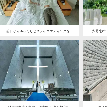
前日からゆったりとステイウエディングを
安藤忠雄
淡路島挙式を象徴・代表する"海の教会"
甲子