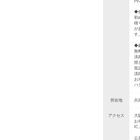
内
◆
初
積
が
す
◆
無
淡
焼
低
淡
お
バ
所在地
兵
アクセス
大
お
I
公