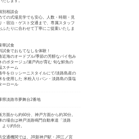
いたします。
個別相談会
めての式場見学でも安心。人数・時期・見
り・宿泊・ゲスト交通まで、専属スタッフ
おふたりに合わせて丁寧にご提案いたしま
。
豪華試食
料試食でおもてなしを体験！
路近海のオードブル/季節の芳醇なパイ包み
きのポタージュ/瀬戸内が育む 旬な鮮魚の
温スチーム
路牛をロッシーニスタイルにて/淡路島産の
米を使用した 米粉入りパン・淡路島の藻塩
ターロール
庫県淡路市夢舞台2番地
阪方面から約60分、神戸方面から約30分。
車の場合は神戸淡路鳴門自動車道「淡路
C」より約5分。
共交通機関では、JR新神戸駅・JR三ノ宮