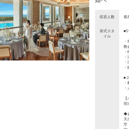
収容人数
着席
挙式スタ
■
イル
・
教
・
・
・
・
■
・
・
【
宿
◆
天
空