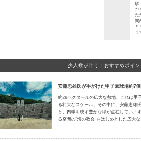
駅
だ
た
関
と
ま
少人数が叶う！おすすめポイン
安藤忠雄氏が手がけた甲子園球場約7
約28ヘクタールの広大な敷地、これは甲
る壮大なスケール。その中に、安藤忠雄
と、四季を映す豊かな緑が点在していま
る空間の"海の教会"をはじめとした広大