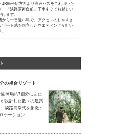
・JR舞子駅方面より高速バスをご利用いた
き、「淡路夢舞台前」下車すぐでお越しい
だけます。
西から一番近い島で、アクセスのしやすさ
リゾート感を両立したウエディングが叶い
す。
ト
個分の複合リゾート
子園球場約7個分にあた
氏が設計した数々の建築
す。淡路島挙式を象徴す
なロケーション