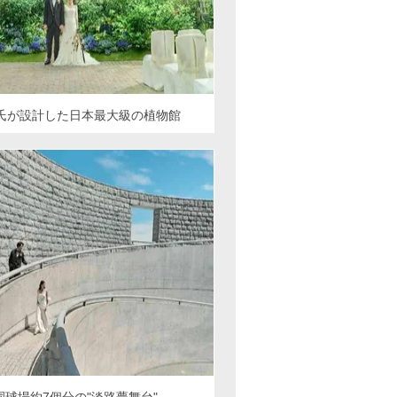
氏が設計した日本最大級の植物館
園球場約7個分の"淡路夢舞台"