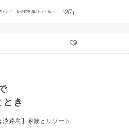
ディング
結婚式準備におすすめ
クリップリスト
ログイン
クリップする
で
ととき
は淡路島】家族とリゾート