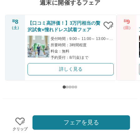
週末に開催するフェア
8
9
8/
8/
【口コミ高評価！】3万円相当の贅
（土）
（日）
沢試食×憧れドレス試着フェア
クリップ
受付時間：9:00～ 11:00～ 13:00～ 15:00～ 16:00～
所要時間：3時間程度
料金：無料
予約受付：8/7(金)まで
詳しく見る
フェアを見る
クリップ