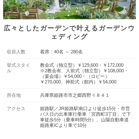
広々としたガーデンで叶えるガーデンウ
ェディング
収容人数
着席：40名 ～ 280名
挙式スタイ
教会式（独立型）￥129,600・￥172,000
ル
※2教会有、人前式（独立型）￥108,000・
（宴会場）￥54,000・（ロビー）
￥270,000、神前式（館内）￥54,000
所在地
兵庫県姫路市市之郷西野々８４１
アクセス
姫路駅／JR姫路駅南口より徒歩15分・市営
バス日の出車庫行乗車「宮西町3丁目」で下
車徒歩5分（乗車時間5分）、山陽自動車道
姫路東ICより車で10分