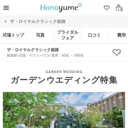
クリップ
ログ
ザ・ロイヤルクラシック姫路
ブライダル
式場トップ
写真
口コミ
費用
フェア
ザ・ロイヤルクラシック姫路
クリ
姫路駅/ 式場・ゲストハウス/ 着席：40名 ～ 280名
ガーデンウエディング特集