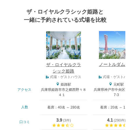
ザ・ロイヤルクラシック姫路と
一緒に予約されている式場を比較
式場
ノートルダム神
ザ・ロイヤルクラ
シック姫路
式場タイプ
式場・ゲストハウス
式場・ゲストハ
姫路駅
元町駅
アクセス
兵庫県姫路市市之郷西野々８
兵庫県神戸市中央区波
４１
7-3
人数
着席：40名 ～ 280名
着席：20名 ～ 18
3.9
4.1
(
3件
)
(
290件
)
口コミ
口コミ評価