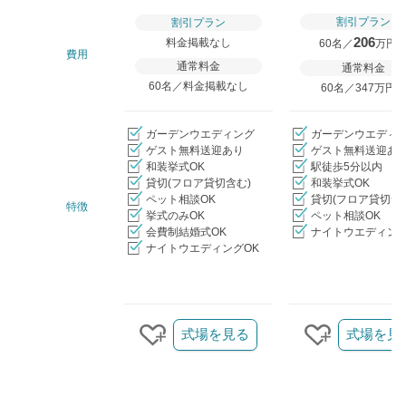
割引プラン
割引プラン
206
料金掲載なし
60名／
万円
費用
通常料金
通常料金
60名／料金掲載なし
60名／347万円
ガーデンウエディング
ガーデンウエディ
ゲスト無料送迎あり
ゲスト無料送迎あ
和装挙式OK
駅徒歩5分以内
貸切(フロア貸切含む)
和装挙式OK
ペット相談OK
貸切(フロア貸切含
特徴
挙式のみOK
ペット相談OK
会費制結婚式OK
ナイトウエディング
ナイトウエディングOK
クリップ/詳細を見る
式場を見る
式場を見
クリップする
クリップす