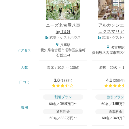
アルカンシエル
ニーズ名古屋八事
ュクスマリアー
by T&G
式場タイプ
ュナゴヤ
式場・ゲストハウス
式場・ゲストハ
八事駅
名古屋駅
アクセス
愛知県名古屋市昭和区広路町
愛知県名古屋市西区牛島
石坂11-4
人数
着席：10名 ～ 130名
着席：20名 ～ 12
3.8
4.1
(
188件
)
(
250件
)
口コミ
口コミ評価
割引プラン
割引プラン
168
196
60名／
万円〜
60名／
万円
費用
通常料金
通常料金
60名／332万円〜
60名／349万円