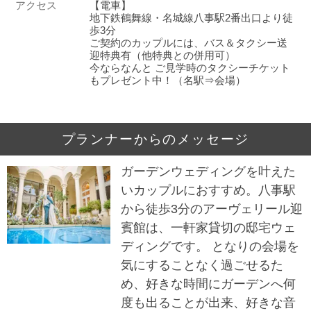
アクセス
【電車】
地下鉄鶴舞線・名城線八事駅2番出口より徒
歩3分
ご契約のカップルには、バス＆タクシー送
迎特典有（他特典との併用可）
今ならなんと ご見学時のタクシーチケット
もプレゼント中！（名駅⇒会場）
プランナーからのメッセージ
ガーデンウェディングを叶えた
いカップルにおすすめ。八事駅
から徒歩3分のアーヴェリール迎
賓館は、一軒家貸切の邸宅ウェ
ディングです。 となりの会場を
気にすることなく過ごせるた
め、好きな時間にガーデンへ何
度も出ることが出来、好きな音