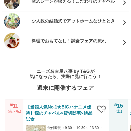
挙式シーンが映える！こだわりのチャペル
少人数の結婚式でアットホームなひととき
料理でおもてなし！試食フェアの流れ
ニーズ名古屋八事 by T&Gが
気になったら、実際に見に行こう！
週末に開催するフェア
11
15
8/
8/
【当館人気No.1★BIGハナユメ優
（火・祝）
（土）
待】森のチャペル×貸切邸宅×絶品
クリップ
試食
受付時間：9:30～ 10:30～ 13:30～ 14:30～ 17:00～