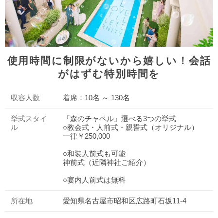
使用時間に制限がないから嬉しい！会話
がはずむ特別時間を
収容人数
着席：10名 ～ 130名
挙式スタイ
『森のチャペル』選べる3つの挙式
ル
○教会式・人前式・親誓式（オリジナル）
一律￥250,000
○和装人前式も可能
神前式（近隣神社ご紹介）
○宴内人前式は無料
所在地
愛知県名古屋市昭和区広路町石坂11-4