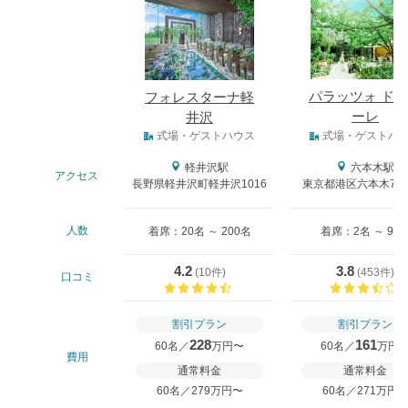
パラッツォ ド
フォレスターナ軽
ーレ
井沢
式場タイプ
式場・ゲストハウス
式場・ゲストハ
軽井沢駅
六本木駅
アクセス
長野県軽井沢町軽井沢1016
東京都港区六本木7-12
人数
着席：20名 ～ 200名
着席：2名 ～ 98
4.2
3.8
(
10件
)
(
453件
)
口コミ
口コミ評価
割引プラン
割引プラン
228
161
60名／
万円〜
60名／
万円
費用
通常料金
通常料金
60名／279万円〜
60名／271万円