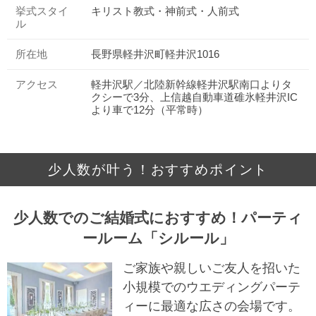
挙式スタイ
キリスト教式・神前式・人前式
ル
所在地
長野県軽井沢町軽井沢1016
アクセス
軽井沢駅／北陸新幹線軽井沢駅南口よりタ
クシーで3分、上信越自動車道碓氷軽井沢IC
より車で12分（平常時）
少人数が叶う！おすすめポイント
少人数でのご結婚式におすすめ！パーティ
ールーム「シルール」
ご家族や親しいご友人を招いた
小規模でのウエディングパーテ
ィーに最適な広さの会場です。