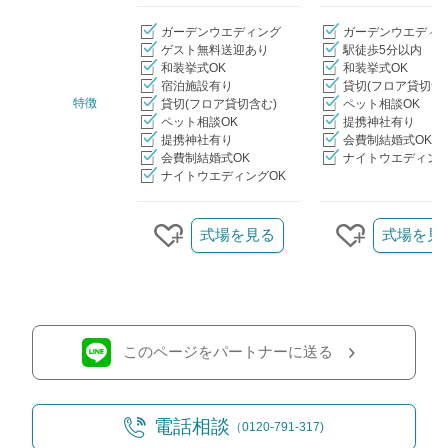
ガーデンウエディング
ガーデンウエディ
ゲスト無料送迎あり
駅徒歩5分以内
和装挙式OK
和装挙式OK
宿泊施設有り
貸切(フロア貸切含
特徴
貸切(フロア貸切含む)
ペット相談OK
ペット相談OK
提携神社有り
提携神社有り
会費制結婚式OK
会費制結婚式OK
ナイトウエディング
ナイトウエディングOK
クリップ/詳細を見る
式場を見る
式場を見
クリップする
クリップす
このページをパートナーに送る
電話相談
（0120-791-317)