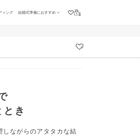
ディング
結婚式準備におすすめ
クリップリスト
ログイン
クリップする
で
ととき
望しながらのアタタカな結