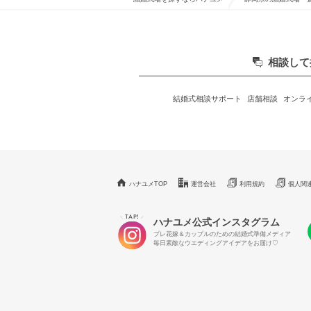
相談して
結婚式相談サポート
店舗相談
オンラ
ハナユメTOP
運営会社
利用規約
個人関
TAP!
＼
／
ハナユメ公式インスタグラム
プレ花嫁＆カップルのための結婚式準備メディア
毎日素敵なウエディングアイデアをお届け♡