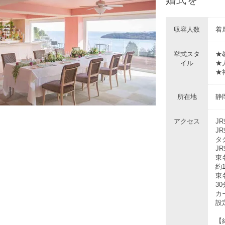
収容人数
着
挙式スタ
★
イル
★
★
所在地
静
アクセス
J
J
タ
J
東
約
東
30
カ
設
【