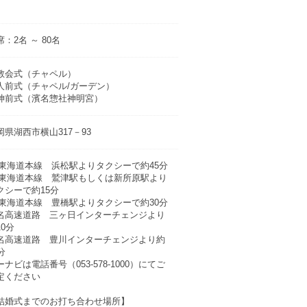
席：2名 ～ 80名
教会式（チャペル）
人前式（チャペル/ガーデン）
神前式（濱名惣社神明宮）
岡県湖西市横山317－93
R東海道本線 浜松駅よりタクシーで約45分
R東海道本線 鷲津駅もしくは新所原駅より
クシーで約15分
R東海道本線 豊橋駅よりタクシーで約30分
名高速道路 三ヶ日インターチェンジより
10分
名高速道路 豊川インターチェンジより約
分
ーナビは電話番号（053-578-1000）にてご
定ください
結婚式までのお打ち合わせ場所】