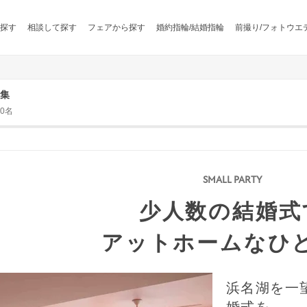
探す
相談して探す
フェアから探す
婚約指輪/結婚指輪
前撮り/フォトウエ
集
0名
少人数の結婚式
アットホームなひ
浜名湖を一
婚式を