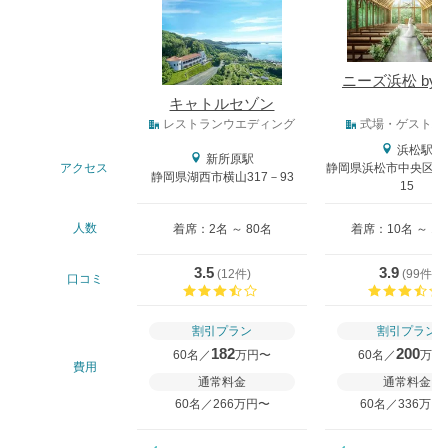
ニーズ浜松 by 
キャトルセゾン
式場タイプ
レストランウエディング
式場・ゲストハ
浜松駅
新所原駅
アクセス
静岡県浜松市中央区船越
静岡県湖西市横山317－93
15
人数
着席：2名 ～ 80名
着席：10名 ～ 13
3.5
3.9
(
12件
)
(
99件
)
口コミ
口コミ評価
割引プラン
割引プラン
182
200
60名／
万円〜
60名／
万円
費用
通常料金
通常料金
60名／266万円〜
60名／336万円