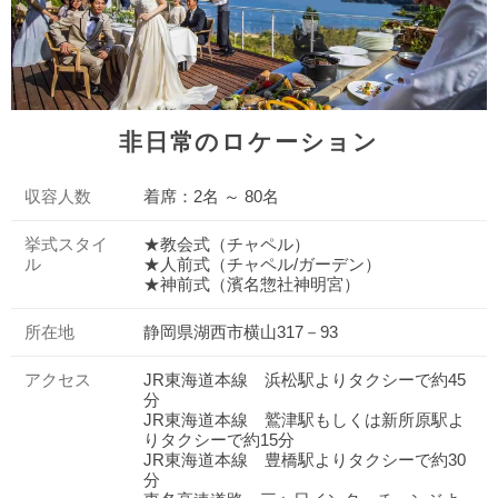
非日常のロケーション
収容人数
着席：2名 ～ 80名
挙式スタイ
★教会式（チャペル）
ル
★人前式（チャペル/ガーデン）
★神前式（濱名惣社神明宮）
所在地
静岡県湖西市横山317－93
アクセス
JR東海道本線 浜松駅よりタクシーで約45
分
JR東海道本線 鷲津駅もしくは新所原駅よ
りタクシーで約15分
JR東海道本線 豊橋駅よりタクシーで約30
分