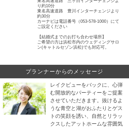
東名高速道路 三ヶ日インターチェンジよ
り約10分
東名高速道路 豊川インターチェンジより
約30分
カーナビは電話番号（053-578-1000）にて
ご設定ください
【結婚式までのお打ち合わせ場所】
ご希望の方は浜松市内のウェディングサロ
ン(キャトルセゾン浜松)でも対応可。
プランナーからのメッセージ
レイクビューをバックに、心弾
む開放的なパーティーをご提案
させていただきます。抜けるよ
うな青空と湖がおふたりとゲス
トの笑顔を誘い、自然とリラッ
クスしたアットホームな雰囲気