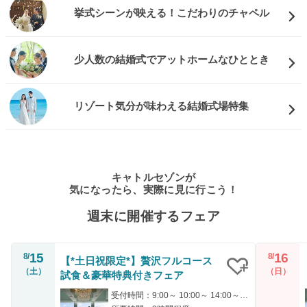
挙式シーンが映える！こだわりのチャペル
少人数の結婚式でアットホームなひととき
リゾート気分が味わえる結婚式場特集
キャトルセゾンが
気になったら、実際に見に行こう！
週末に開催するフェア
15
16
8/
8/
【*土日祝限定*】贅沢フルコース
（土）
（日）
試食＆豪華特典付きフェア
クリップ
受付時間：9:00～ 10:00～ 14:00～ 15:00～ 17:00～