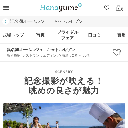
クリップ
ログ
浜名湖オーベルジュ キャトルセゾン
ブライダル
式場トップ
写真
口コミ
費用
フェア
浜名湖オーベルジュ キャトルセゾン
クリ
新所原駅/ レストランウエディング/ 着席：2名 ～ 80名
記念撮影が映える！
眺めの良さが魅力