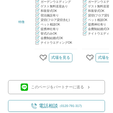
ガーデンウエディング
ガーデンウエディ
ゲスト無料送迎あり
ゲスト無料送迎あ
和装挙式OK
和装挙式OK
宿泊施設有り
貸切(フロア貸切含
貸切(フロア貸切含む)
ペット相談OK
特徴
ペット相談OK
提携神社有り
提携神社有り
会費制結婚式OK
挙式のみOK
ナイトウエディン
会費制結婚式OK
ナイトウエディングOK
クリップ/詳細を見る
式場を見る
式場を見
クリップする
クリップ
このページをパートナーに送る
電話相談
（0120-791-317)