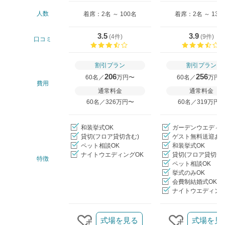
人数
着席：2名 ～ 100名
着席：2名 ～ 130
3.5
3.9
(
4件
)
(
9件
)
口コミ
口コミ評価
割引プラン
割引プラン
206
256
60名／
万円〜
60名／
万円
費用
通常料金
通常料金
60名／326万円〜
60名／319万円
和装挙式OK
ガーデンウエディ
貸切(フロア貸切含む)
ゲスト無料送迎あ
ペット相談OK
和装挙式OK
ナイトウエディングOK
貸切(フロア貸切含
特徴
ペット相談OK
挙式のみOK
会費制結婚式OK
ナイトウエディング
クリップ/詳細を見る
式場を見る
式場を見