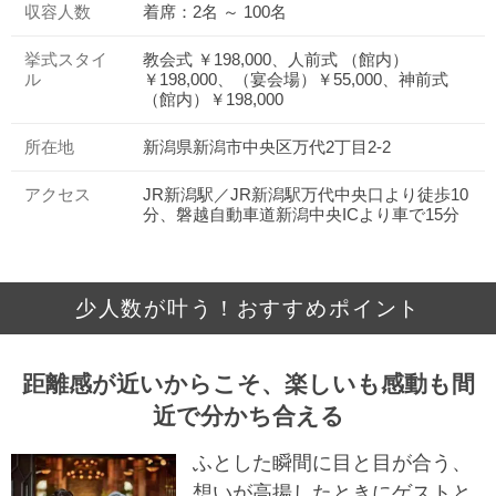
収容人数
着席：2名 ～ 100名
挙式スタイ
教会式 ￥198,000、人前式 （館内）
ル
￥198,000、（宴会場）￥55,000、神前式
（館内）￥198,000
所在地
新潟県新潟市中央区万代2丁目2-2
アクセス
JR新潟駅／JR新潟駅万代中央口より徒歩10
分、磐越自動車道新潟中央ICより車で15分
少人数が叶う！おすすめポイント
距離感が近いからこそ、楽しいも感動も間
近で分かち合える
ふとした瞬間に目と目が合う、
想いが高揚したときにゲストと