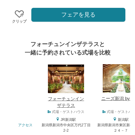
フェアを見る
クリップ
フォーチュンインザテラスと
一緒に予約されている式場を比較
式場
ニーズ新潟 by T
フォーチュンイン
ザテラス
式場タイプ
式場・ゲストハウス
式場・ゲストハ
JR新潟駅
新潟駅
アクセス
新潟県新潟市中央区万代2丁目
新潟県新潟市東区新松
2-2
２４－７