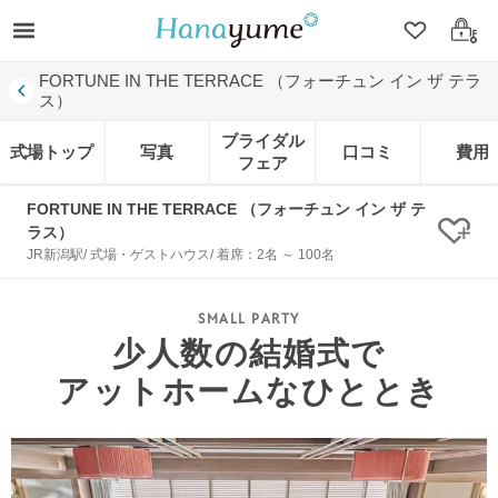
クリップ
ログ
FORTUNE IN THE TERRACE （フォーチュン イン ザ テラ
ス）
ブライダル
式場トップ
写真
口コミ
費用
フェア
FORTUNE IN THE TERRACE （フォーチュン イン ザ テ
ラス）
クリ
JR新潟駅/ 式場・ゲストハウス/ 着席：2名 ～ 100名
少人数の結婚式で
アットホームなひととき