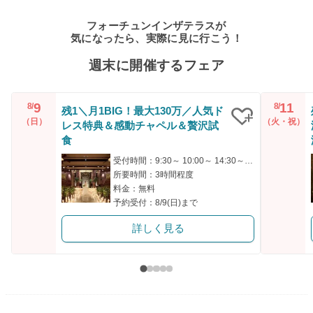
フォーチュンインザテラスが
気になったら、実際に見に行こう！
週末に開催するフェア
9
11
8/
8/
残1＼月1BIG！最大130万／人気ド
（日）
（火・祝）
レス特典＆感動チャペル＆贅沢試
クリップ
食
受付時間：9:30～ 10:00～ 14:30～ 15:00～ 18:00～
所要時間：3時間程度
料金：無料
予約受付：8/9(日)まで
詳しく見る