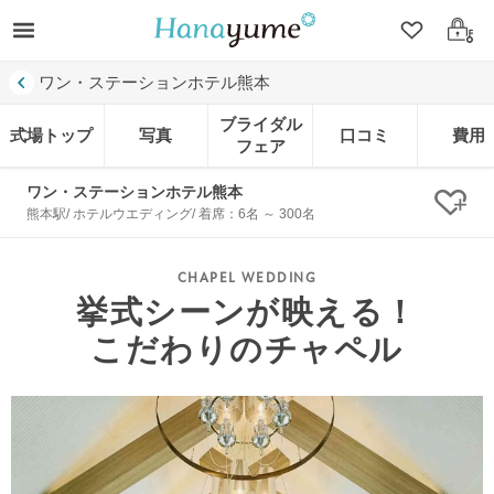
クリップ
ログ
ワン・ステーションホテル熊本
ブライダル
式場トップ
写真
口コミ
費用
フェア
ワン・ステーションホテル熊本
クリ
熊本駅/ ホテルウエディング/ 着席：6名 ～ 300名
挙式シーンが映える！
こだわりのチャペル