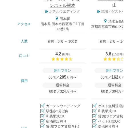
山
ンホテル熊本
式場タイプ
ホテルウエディング
式場・ゲストハ
熊本駅
清水五条駅
アクセス
熊本県 熊本市西区春日1丁目
京都府京都市東山区清水4
13番1号
人数
着席：6名 ～ 300名
着席：2名 ～ 146
4.2
3.8
(
6件
)
(
152件
)
口コミ
口コミ評価
割引プラン
割引プラン
205
162
60名／
万円〜
60名／
万円
費用
通常料金
通常料金
60名／324万円〜
60名／304万円
ガーデンウエディング
ゲスト無料送迎あ
駅徒歩5分以内
和装挙式OK
和装挙式OK
貸切(フロア貸切含
宿泊施設有り
ペット相談OK
貸切(フロア貸切含む)
提携神社有り