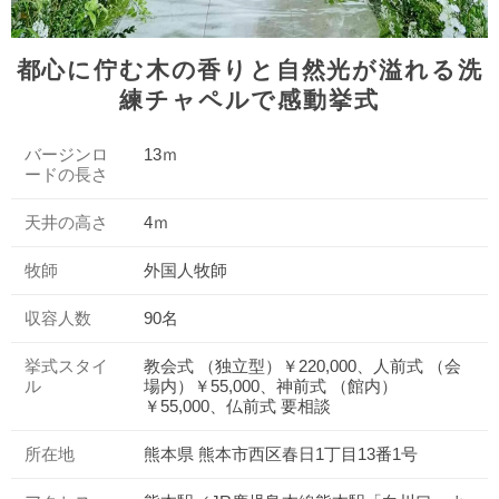
都心に佇む木の香りと自然光が溢れる洗
練チャペルで感動挙式
バージンロ
13ｍ
ードの長さ
天井の高さ
4ｍ
牧師
外国人牧師
収容人数
90名
挙式スタイ
教会式 （独立型）￥220,000、人前式 （会
ル
場内）￥55,000、神前式 （館内）
￥55,000、仏前式 要相談
所在地
熊本県 熊本市西区春日1丁目13番1号