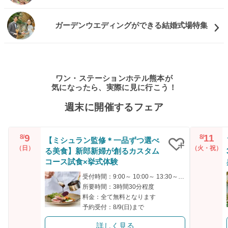
ガーデンウエディングができる結婚式場特集
ワン・ステーションホテル熊本が
気になったら、実際に見に行こう！
週末に開催するフェア
9
11
8/
8/
【ミシュラン監修＊一品ずつ選べ
（日）
（火・祝）
る美食】新郎新婦が創るカスタム
クリップ
コース試食×挙式体験
受付時間：9:00～ 10:00～ 13:30～ 15:00～ 17:30～
所要時間：3時間30分程度
料金：全て無料となります
予約受付：8/9(日)まで
詳しく見る