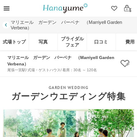
クリップ
ログ
マリエール ガーデン バーベナ （Marriyell Garden
Verbena）
ブライダル
式場トップ
写真
口コミ
費用
フェア
マリエール ガーデン バーベナ （Marriyell Garden
Verbena）
クリ
尾張一宮駅/ 式場・ゲストハウス/ 着席：30名 ～ 120名
ガーデンウエディング特集