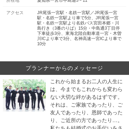
所在地
愛知県一宮市中島通5－11
アクセス
JR尾張一宮駅・名鉄一宮駅／JR尾張一宮
駅・名鉄一宮駅より車で5分、JR尾張一宮
駅・名鉄一宮駅より名鉄バス宮田本郷・川
島行き（3番のりば）15分・中島通3丁目停
下車徒歩3分、東海北陸自動車道一宮・木曽
川ICより車で3分、名神高速一宮ICより車で
10分
プランナーからのメッセージ
これから始まるお二人の人生に
は、今までもこれからも変わら
ない大切な絆があるはずです。
それは、ご家族であったり、ご
友人であったり、恩師であった
り、ご近所の方であったり…。
私たちも結婚式のお手伝いをさ