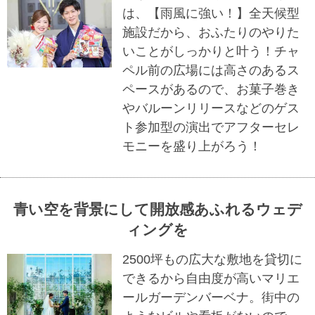
は、【雨風に強い！】全天候型
施設だから、おふたりのやりた
いことがしっかりと叶う！チャ
ペル前の広場には高さのあるス
ペースがあるので、お菓子巻き
やバルーンリリースなどのゲス
ト参加型の演出でアフターセレ
モニーを盛り上がろう！
青い空を背景にして開放感あふれるウェデ
ィングを
2500坪もの広大な敷地を貸切に
できるから自由度が高いマリエ
ールガーデンバーベナ。街中の