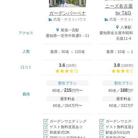
ニーズ名古屋八
by T&G
ガーデンバーベナ
式場タイプ
式場・ゲストハウス
式場・ゲストハ
八事駅
尾張一宮駅
アクセス
愛知県名古屋市昭和区
愛知県一宮市中島通5－11
石坂11-4
人数
着席：30名 ～ 120名
着席：10名 ～ 13
3.6
3.8
(
16件
)
(
188件
)
口コミ
口コミ評価
割引プラン
割引プラン
215
168
60名／
万円〜
60名／
万円
費用
通常料金
通常料金
60名／264万円〜
60名／332万円
ガーデンウエディング
ガーデンウエディ
ゲスト無料送迎あり
ゲスト無料送迎あ
和装挙式OK
駅徒歩5分以内