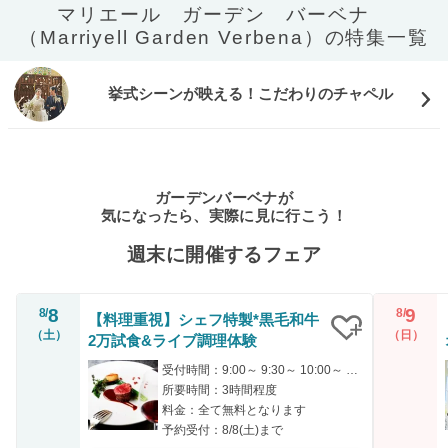
マリエール ガーデン バーベナ
（Marriyell Garden Verbena）の特集一覧
挙式シーンが映える！こだわりのチャペル
ガーデンバーベナが
気になったら、実際に見に行こう！
週末に開催するフェア
8
9
8/
8/
【料理重視】シェフ特製*黒毛和牛
（土）
（日）
2万試食&ライブ調理体験
クリップ
受付時間：9:00～ 9:30～ 10:00～ 14:00～ 15:00～
所要時間：3時間程度
料金：全て無料となります
予約受付：8/8(土)まで