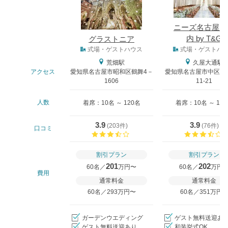
ニーズ名古屋丸
内 by T&G
グラストニア
式場タイプ
式場・ゲストハウス
式場・ゲストハ
荒畑駅
久屋大通駅
アクセス
愛知県名古屋市昭和区鶴舞4－
愛知県名古屋市中区丸の
1606
11-21
人数
着席：10名 ～ 120名
着席：10名 ～ 12
3.9
3.9
(
203件
)
(
76件
)
口コミ
口コミ評価
割引プラン
割引プラン
201
202
60名／
万円〜
60名／
万円
費用
通常料金
通常料金
60名／293万円〜
60名／351万円
ガーデンウエディング
ゲスト無料送迎あ
ゲスト無料送迎あり
和装挙式OK