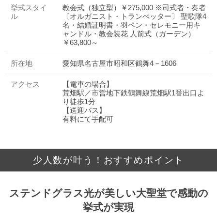
挙式スタイ
教会式（独立型）￥275,000 ※司式者・奏者
ル
〔オルガニスト・トランぺッター〕 聖歌隊4
名・結婚証明書・羽ペン・セレモニー用キ
ャンドル・教会装花 人前式（ガーデン）
￥63,800～
所在地
愛知県名古屋市昭和区鶴舞4－1606
アクセス
【電車の場合】
荒畑駅／市営地下鉄鶴舞線荒畑駅1番出口よ
り徒歩1分
【送迎バス】
有料にて手配可
少人数が叶う！おすすめポイント
ステンドグラス光が美しい大聖堂で感動の
挙式が実現