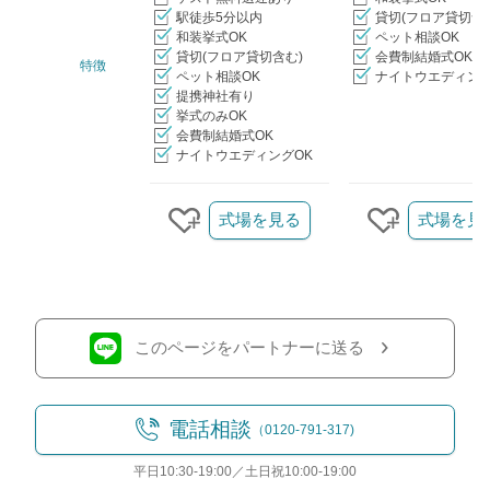
駅徒歩5分以内
貸切(フロア貸切含
和装挙式OK
ペット相談OK
貸切(フロア貸切含む)
会費制結婚式OK
特徴
ペット相談OK
ナイトウエディング
提携神社有り
挙式のみOK
会費制結婚式OK
ナイトウエディングOK
クリップ/詳細を見る
式場を見る
式場を見
クリップする
クリップす
このページをパートナーに送る
電話相談
（0120-791-317)
平日10:30-19:00／土日祝10:00-19:00