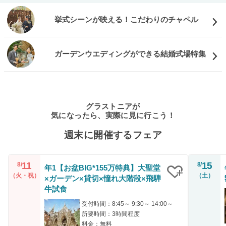
挙式シーンが映える！こだわりのチャペル
ガーデンウエディングができる結婚式場特集
グラストニアが
気になったら、実際に見に行こう！
週末に開催するフェア
11
15
8/
8/
年1【お盆BIG*155万特典】大聖堂
（火・祝）
（土）
×ガーデン×貸切×憧れ大階段×飛騨
クリップ
牛試食
受付時間：8:45～ 9:30～ 14:00～
所要時間：3時間程度
料金：無料