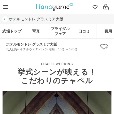
クリップ
ログ
ホテルモントレ グラスミア大阪
ブライダル
式場トップ
写真
口コミ
費用
フェア
ホテルモントレ グラスミア大阪
クリ
なんば駅/ ホテルウエディング/ 着席：10名 ～ 140名
挙式シーンが映える！
こだわりのチャペル