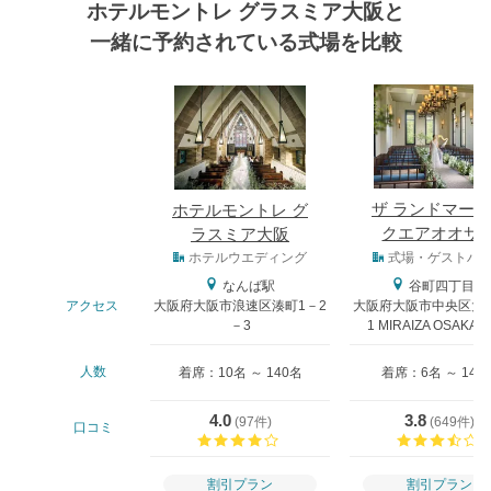
ホテルモントレ グラスミア大阪と
一緒に予約されている式場を比較
式場
ザ ランドマー
ホテルモントレ グ
クエアオオサ
ラスミア大阪
式場タイプ
ホテルウエディング
式場・ゲストハ
なんば駅
谷町四丁目駅
アクセス
大阪府大阪市浪速区湊町1－2
大阪府大阪市中央区大阪
－3
1 MIRAIZA OSAKA-
人数
着席：10名 ～ 140名
着席：6名 ～ 146
4.0
3.8
(
97件
)
(
649件
)
口コミ
口コミ評価
割引プラン
割引プラン