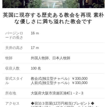
英国に現存する歴史ある教会を再現 素朴
な優しさに満ち溢れた教会です
バージンロ
16 ｍ
ードの長さ
天井の高さ
17 ｍ
牧師
外国人牧師、日本人牧師
収容人数
100 名
挙式スタイ
教会式(独立型チャペル）￥330,000
ル
人前式(独立型チャペル）￥330,000
所在地
大阪府大阪市浪速区湊町1－2－3
アクセス
◆宿泊３部屋(12万円相当)プレゼント◆