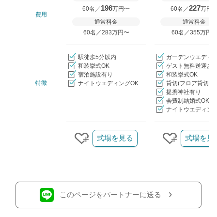
196
227
60名／
万円〜
60名／
万円
費用
通常料金
通常料金
60名／283万円〜
60名／355万円
駅徒歩5分以内
ガーデンウエディ
和装挙式OK
ゲスト無料送迎あ
宿泊施設有り
和装挙式OK
特徴
ナイトウエディングOK
貸切(フロア貸切含
提携神社有り
会費制結婚式OK
ナイトウエディング
クリップ/詳細を見る
式場を見る
式場を見
クリップする
クリップす
このページをパートナーに送る