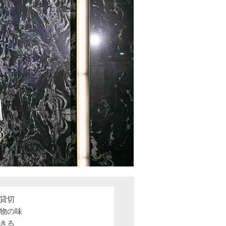
貸切
物の味
きる