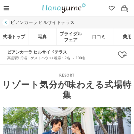
クリップ
ログ
ビアンカーラ ヒルサイドテラス
ブライダル
式場トップ
写真
口コミ
費用
フェア
ビアンカーラ ヒルサイドテラス
クリ
高岳駅/ 式場・ゲストハウス/ 着席：2名 ～ 100名
リゾート気分が味わえる式場特
集