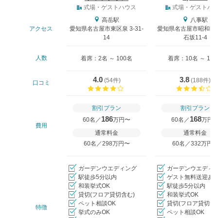
式場タイプ
式場・ゲストハウス
式場・ゲストハ
高岳駅
八事駅
アクセス
愛知県名古屋市東区泉 3-31-
愛知県名古屋市昭和区
14
石坂11-4
人数
着席：2名 ～ 100名
着席：10名 ～ 13
4.0
3.8
(
54件
)
(
188件
)
口コミ
口コミ評価
割引プラン
割引プラン
186
168
60名／
万円〜
60名／
万円
費用
通常料金
通常料金
60名／298万円〜
60名／332万円
ガーデンウエディング
ガーデンウエディ
駅徒歩5分以内
ゲスト無料送迎あ
和装挙式OK
駅徒歩5分以内
貸切(フロア貸切含む)
和装挙式OK
ペット相談OK
貸切(フロア貸切含
特徴
挙式のみOK
ペット相談OK