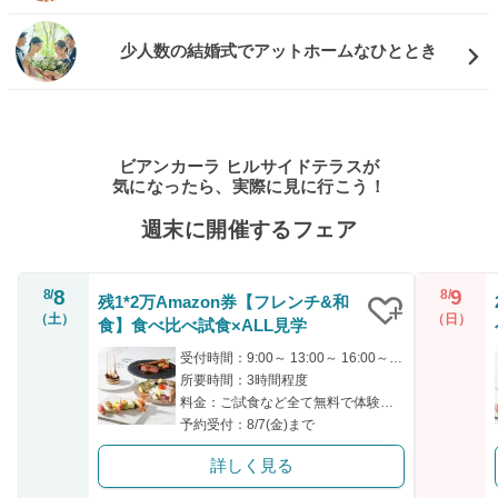
少人数の結婚式でアットホームなひととき
ビアンカーラ ヒルサイドテラスが
気になったら、実際に見に行こう！
週末に開催するフェア
8
9
8/
8/
残1*2万Amazon券【フレンチ&和
（土）
（日）
食】食べ比べ試食×ALL見学
クリップ
受付時間：9:00～ 13:00～ 16:00～ 17:30～ 18:00～
所要時間：3時間程度
料金：ご試食など全て無料で体験可能です。
予約受付：8/7(金)まで
詳しく見る