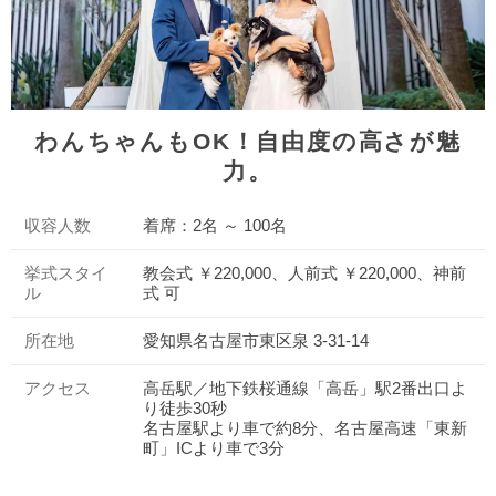
わんちゃんもOK！自由度の高さが魅
力。
収容人数
着席：2名 ～ 100名
挙式スタイ
教会式 ￥220,000、人前式 ￥220,000、神前
ル
式 可
所在地
愛知県名古屋市東区泉 3-31-14
アクセス
高岳駅／地下鉄桜通線「高岳」駅2番出口よ
り徒歩30秒
名古屋駅より車で約8分、名古屋高速「東新
町」ICより車で3分