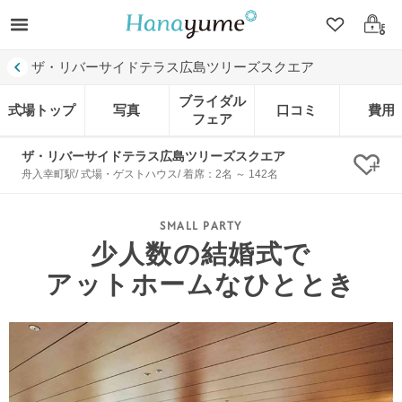
クリップ
ログ
ザ・リバーサイドテラス広島ツリーズスクエア
ブライダル
式場トップ
写真
口コミ
費用
フェア
ザ・リバーサイドテラス広島ツリーズスクエア
クリ
舟入幸町駅/ 式場・ゲストハウス/ 着席：2名 ～ 142名
少人数の結婚式で
アットホームなひととき