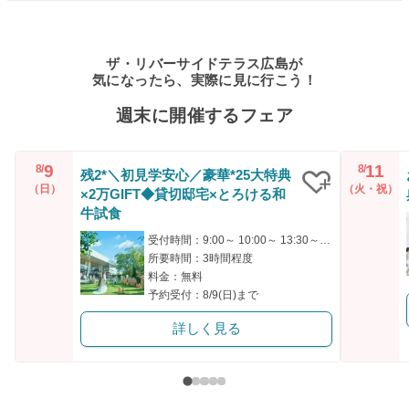
ザ・リバーサイドテラス広島が
気になったら、実際に見に行こう！
週末に開催するフェア
9
11
8/
8/
残2*＼初見学安心／豪華*25大特典
（日）
（火・祝）
×2万GIFT◆貸切邸宅×とろける和
クリップ
牛試食
受付時間：9:00～ 10:00～ 13:30～ 14:00～ 17:00～
所要時間：3時間程度
料金：無料
予約受付：8/9(日)まで
詳しく見る