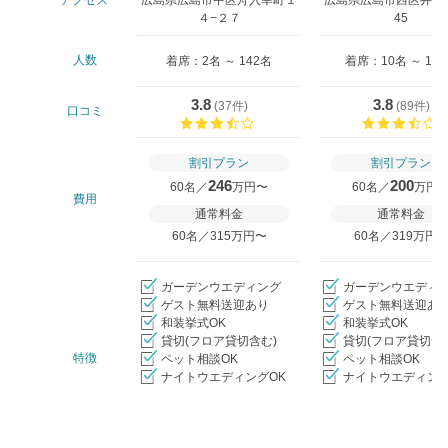
アクセス
広島県広島市中区舟入幸町１
広島県広島市西区井口台2
４−２７
45
人数
着席：2名 ～ 142名
着席：10名 ～ 12
3.8
3.8
(
37件
)
(
89件
)
口コミ
口コミ評価
割引プラン
割引プラン
246
200
60名／
万円〜
60名／
万円
費用
通常料金
通常料金
60名／315万円〜
60名／319万円
ガーデンウエディング
ガーデンウエディ
ゲスト無料送迎あり
ゲスト無料送迎あ
和装挙式OK
和装挙式OK
貸切(フロア貸切含む)
貸切(フロア貸切含
特徴
ペット相談OK
ペット相談OK
ナイトウエディングOK
ナイトウエディング