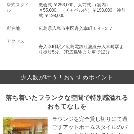
挙式スタイ
教会式 ￥253,000、人前式 （宴内）
ル
￥55,000、（チャペル内）￥198,000、神前
式 ￥198,000
所在地
広島県広島市中区舟入幸町１４−２７
アクセス
舟入幸町駅／広島電鉄江波線舟入幸町駅よ
り徒歩5分、JR広島駅より車で12分
少人数が叶う！おすすめポイント
落ち着いたフランクな空間で特別感溢れる
おもてなしを
ラウンジを完全貸し切りにて過
ごすアットホームスタイルのパ