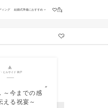
ディング
結婚式準備におすすめ
クリップリスト
ログイン
クリップする
ザ・ヒルサイド 神戸
れ ～今までの感
伝える祝宴～