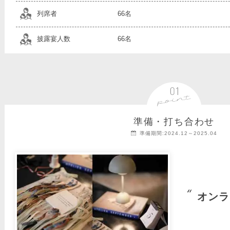
列席者
66名
披露宴人数
66名
準備・打ち合わせ
準備期間:2024.12～2025.04
オンラ