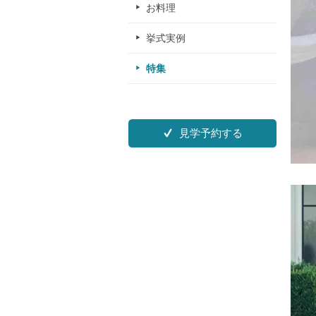
お料理
挙式実例
特集
見学予約する