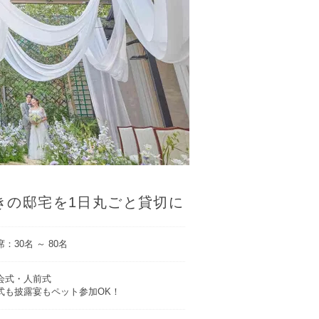
きの邸宅を1日丸ごと貸切に
：30名 ～ 80名
会式・人前式
式も披露宴もペット参加OK！