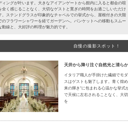
ディングが叶います。大きなアイアンゲートから館内に入ると都会の喧
を全く感じることなく、大切なゲストと寛ぎの時間をお過ごしいただけ
す。ステンドグラスが印象的なチャペルでの挙式から、屋根付きの大階
でのフラワーシャワーを経てガーデンへ。バンケットへの移動もスムー
な動線と、大好評の料理が魅力的です。
自慢の撮影スポット！
天井から降り注ぐ自然光と清ら
イタリア職人が手掛けた繊細でモダ
スはゲストも魅了します。青く煌め
来の輝き"に包まれる心温かな挙式
で天候に左右されることなく、大切
を