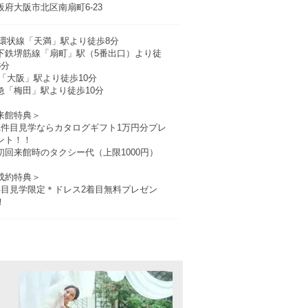
阪府大阪市北区南扇町6-23
R環状線「天満」駅より徒歩8分
下鉄堺筋線「扇町」駅（5番出口）より徒
3分
R「大阪」駅より徒歩10分
急「梅田」駅より徒歩10分
来館特典＞
1件目見学ならカタログギフト1万円分プレ
ント！！
初回来館時のタクシー代（上限1000円）
成約特典＞
件目見学限定＊ドレス2着目無料プレゼン
！