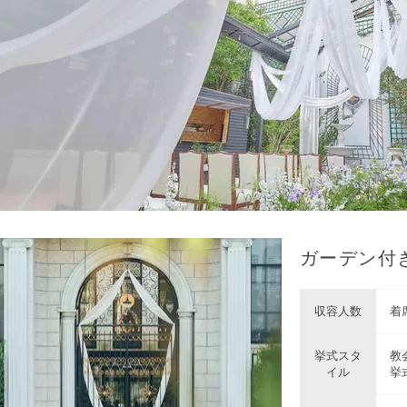
ガーデン付
収容人数
着席
挙式スタ
教
イル
挙