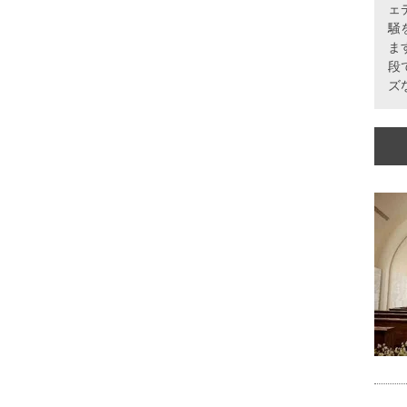
ェ
騒
ま
段
ズ