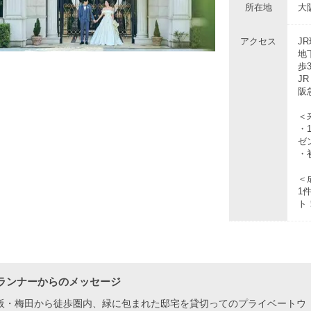
所在地
大
アクセス
J
地
歩
J
阪
＜
・
ゼ
・
＜
1
ト
ランナーからのメッセージ
阪・梅田から徒歩圏内、緑に包まれた邸宅を貸切ってのプライベートウ