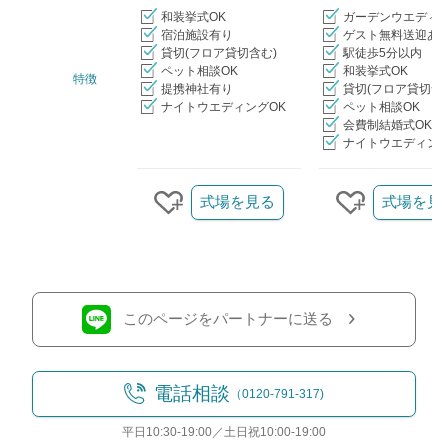
和装挙式OK
ガーデンウエディ
宿泊施設有り
ゲスト無料送迎あ
貸切(フロア貸切含む)
駅徒歩5分以内
ペット相談OK
和装挙式OK
特徴
提携神社有り
貸切(フロア貸切含
ナイトウエディングOK
ペット相談OK
会費制結婚式OK
ナイトウエディング
クリップ/詳細を見る
式場を見る
式場を見
クリップする
クリップす
このページをパートナーに送る
電話相談
（0120-791-317)
平日10:30-19:00／土日祝10:00-19:00