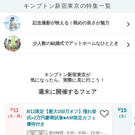
キンプトン新宿東京の特集一覧
記念撮影が映える！眺めの良さが魅力
少人数の結婚式でアットホームなひととき
キンプトン新宿東京が
気になったら、実際に見に行こう！
週末に開催するフェア
11
15
8/
8/
8/11限定【最大150万オフ】憧れ挙
（火・祝）
（土）
式×2万円豪華試食■AM限定カフェ
クリップ
優待付き
受付時間：8:30～ 9:00～ 13:30～ 14:00～ 17:30～