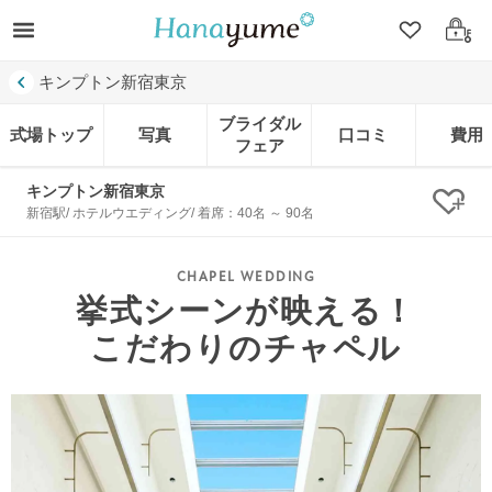
クリップ
ログ
キンプトン新宿東京
ブライダル
式場トップ
写真
口コミ
費用
フェア
キンプトン新宿東京
クリ
新宿駅/ ホテルウエディング/ 着席：40名 ～ 90名
挙式シーンが映える！
こだわりのチャペル