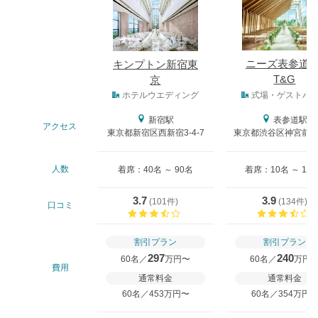
ニーズ表参道 b
キンプトン新宿東
T&G
京
式場タイプ
ホテルウエディング
式場・ゲストハ
新宿駅
表参道駅
アクセス
東京都新宿区西新宿3-4-7
東京都渋谷区神宮前5-4
人数
着席：40名 ～ 90名
着席：10名 ～ 12
3.7
3.9
(
101件
)
(
134件
)
口コミ
口コミ評価
割引プラン
割引プラン
297
240
60名／
万円〜
60名／
万円
費用
通常料金
通常料金
60名／453万円〜
60名／354万円