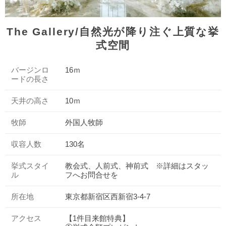
The Gallery/自然光が降り注ぐ上質な挙
式空間
バージンロ
16ｍ
ードの長さ
天井の高さ
10ｍ
牧師
外国人牧師
収容人数
130名
挙式スタイ
教会式、人前式、神前式 ※詳細はスタッ
ル
フへお問合せを
所在地
東京都新宿区西新宿3-4-7
アクセス
【1件目来館特典】