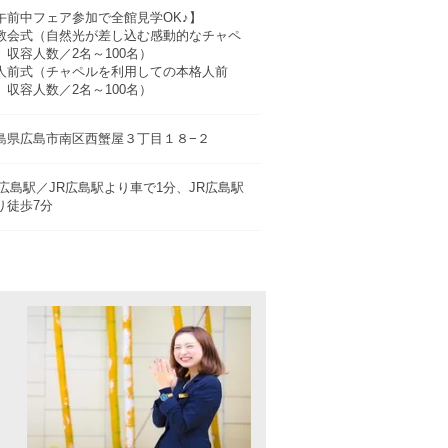
午前中フェア参加で全館見学OK♪】
教会式（自然光が差し込む感動的なチャペ
。収容人数／2名～100名）
人前式（チャペルを利用しての本格人前
。収容人数／2名～100名）
島県広島市南区西蟹屋３丁目１８−２
R広島駅／JR広島駅より車で1分、JR広島駅
り徒歩7分