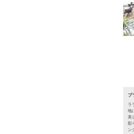
プ
ラ
地
美
彩
ン