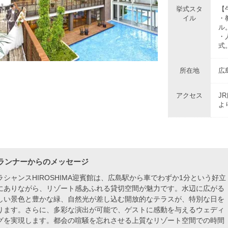
挙式スタ
【
イル
・
ル
・
式
所在地
広
アクセス
J
よ
ランナーからのメッセージ
ラシャンスHIROSHIMA迎賓館は、広島駅から車でわずか1分という好立
にありながら、リゾート感あふれる貸切空間が魅力です。水辺に広がる
しい景色と豊かな緑、自然光が差し込む開放的なテラスが、特別な日を
ります。さらに、多彩な演出が可能で、ゲストに感動を与えるウェディ
グを実現します。都会の喧騒を忘れさせる上質なリゾート空間での時間