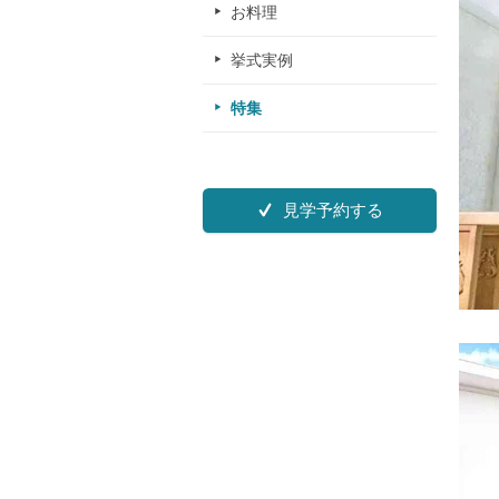
お料理
挙式実例
特集
見学予約する