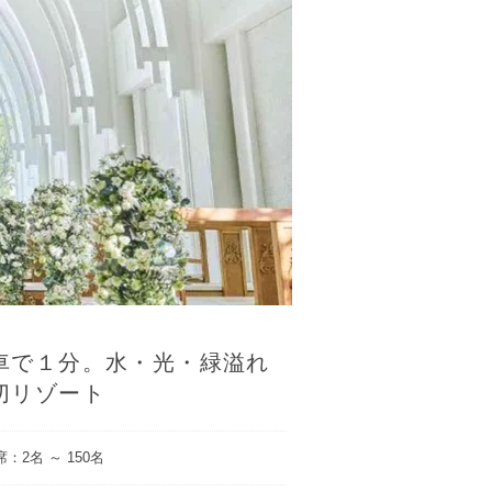
車で１分。水・光・緑溢れ
切リゾート
：2名 ～ 150名