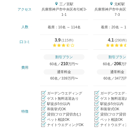
三ノ宮駅
元町駅
アクセス
兵庫県神戸市中央区布引町3-
兵庫県神戸市中央区波
1-1
7-3
人数
着席：10名 ～ 114名
着席：20名 ～ 18
3.9
4.1
(
115件
)
(
290件
)
口コミ
口コミ評価
割引プラン
割引プラン
210
206
60名／
万円〜
60名／
万円
費用
通常料金
通常料金
60名／339万円〜
60名／347万円
ガーデンウエディング
ガーデンウエディ
ゲスト無料送迎あり
ゲスト無料送迎あ
駅徒歩5分以内
駅徒歩5分以内
和装挙式OK
和装挙式OK
特徴
貸切(フロア貸切含む)
貸切(フロア貸切含
ペット相談OK
ペット相談OK
ナイトウエディングOK
ナイトウエディング