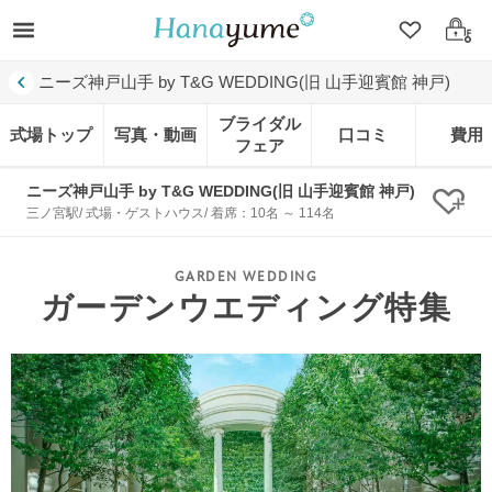
クリップ
ログ
ニーズ神戸山手 by T&G WEDDING(旧 山手迎賓館 神戸)
ブライダル
式場トップ
写真・動画
口コミ
費用
フェア
ニーズ神戸山手 by T&G WEDDING(旧 山手迎賓館 神戸)
クリ
三ノ宮駅/ 式場・ゲストハウス/ 着席：10名 ～ 114名
ガーデンウエディング特集