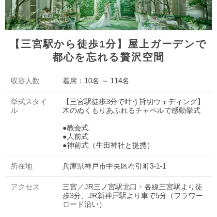
【三宮駅から徒歩1分】屋上ガーデンで
都心を忘れる贅沢空間
収容人数
着席：10名 ～ 114名
挙式スタイ
【三宮駅徒歩3分で叶う貸切ウェディング】
ル
木のぬくもりあふれるチャペルで感動挙式
●教会式
●人前式
●神前式（生田神社と提携）
所在地
兵庫県神戸市中央区布引町3-1-1
アクセス
三宮／JR三ノ宮駅北口・各線三宮駅より徒
歩3分、JR新神戸駅より車で5分（フラワー
ロード沿い）