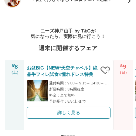
ニーズ神戸山手 by T&Gが
気になったら、実際に見に行こう！
週末に開催するフェア
8
9
8/
8/
お盆BIG【NEW*天空チャペル】絶
（土）
（日）
品牛フィレ試食×憧れドレス特典
クリップ
受付時間：9:00～ 9:15～ 14:30～ 14:45～ 18:00～
所要時間：3時間程度
料金：全て無料
予約受付：8/8(土)まで
詳しく見る