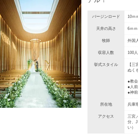
バージンロード
10ｍ
天井の高さ
6ｍｍ
牧師
外国
収容人数
100
挙式スタイル
【三
ぬく
●教
●人
●神
所在地
兵庫県
アクセス
三宮
分、
い）