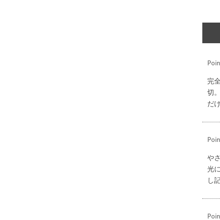
Poin
完
切
だ
Poin
や
光
し
Poin