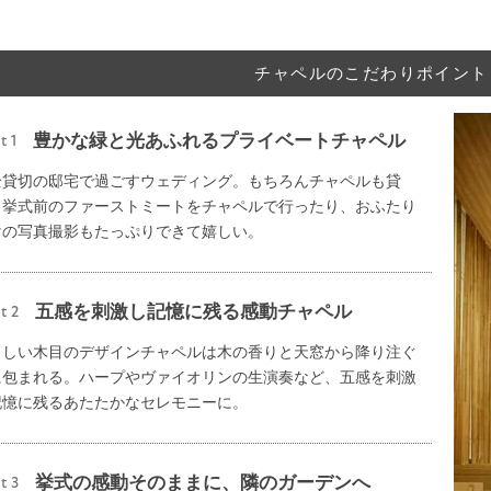
チャペルのこだわりポイント
豊かな緑と光あふれるプライベートチャペル
t 1
全貸切の邸宅で過ごすウェディング。もちろんチャペルも貸
。挙式前のファーストミートをチャペルで行ったり、おふたり
けの写真撮影もたっぷりできて嬉しい。
五感を刺激し記憶に残る感動チャペル
t 2
さしい木目のデザインチャペルは木の香りと天窓から降り注ぐ
に包まれる。ハープやヴァイオリンの生演奏など、五感を刺激
記憶に残るあたたかなセレモニーに。
挙式の感動そのままに、隣のガーデンへ
t 3