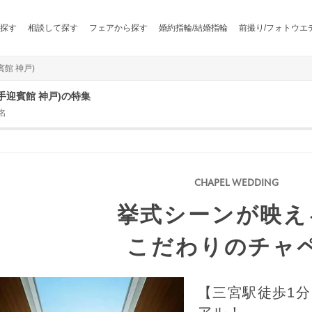
探す
相談して探す
フェアから探す
婚約指輪/結婚指輪
前撮り/フォトウエ
賓館 神戸)
 山手迎賓館 神戸)の特集
名
挙式シーンが映え
こだわりのチャ
【三宮駅徒歩1分
アル！