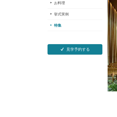
お料理
挙式実例
特集
見学予約する