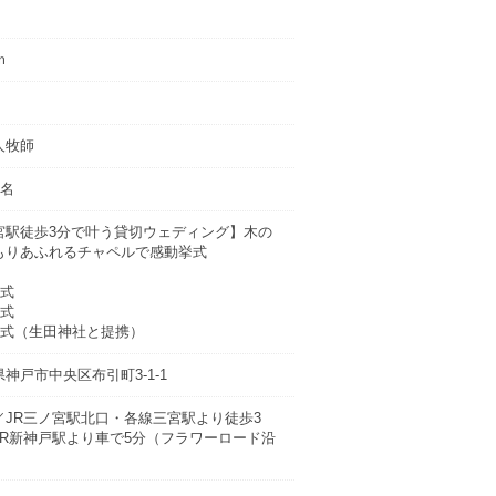
ｍ
人牧師
人名
宮駅徒歩3分で叶う貸切ウェディング】木の
もりあふれるチャペルで感動挙式
会式
前式
前式（生田神社と提携）
神戸市中央区布引町3-1-1
／JR三ノ宮駅北口・各線三宮駅より徒歩3
JR新神戸駅より車で5分（フラワーロード沿