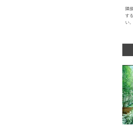
隣
す
い