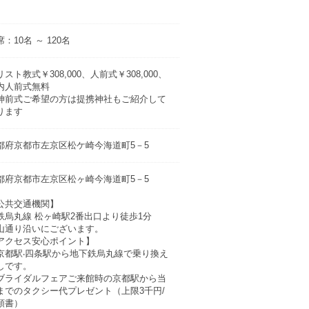
：10名 ～ 120名
リスト教式￥308,000、人前式￥308,000、
内人前式無料
神前式ご希望の方は提携神社もご紹介して
ります
都府京都市左京区松ケ崎今海道町5－5
都府京都市左京区松ヶ崎今海道町5－5
公共交通機関】
鉄烏丸線 松ヶ崎駅2番出⼝より徒歩1分
⼭通り沿いにございます。
アクセス安⼼ポイント】
京都駅‧四条駅から地下鉄烏丸線で乗り換え
しです。
ブライダルフェアご来館時の京都駅から当
までのタクシー代プレゼント（上限3千円/
領書）