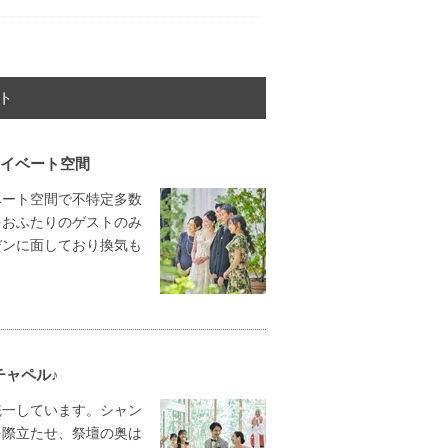
ト
ライベート空間
ベート空間で不特定多数
をおふたりのゲストのみ
デンに面しており換気も
チャペル♪
統一しています。シャン
を際立たせ、祭壇の奥は