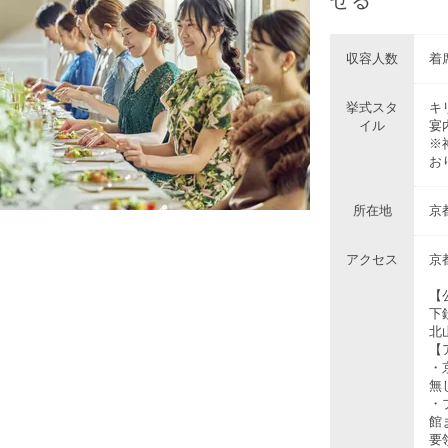
収容人数
着席
挙式スタ
キ
イル
宴
※
お
所在地
京
アクセス
京
【
下
北
【
・
無
・
館
要