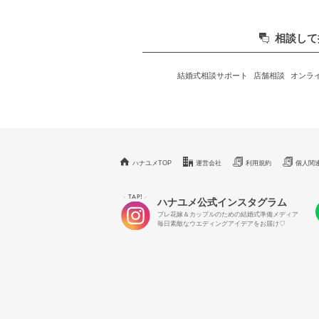
相談して
結婚式相談サポート
店舗相談
オンラ
ハナユメTOP
運営会社
利用規約
個人関
TAP!
＼
／
ハナユメ公式インスタグラム
プレ花嫁＆カップルのための結婚式準備メディア
毎日素敵なウエディングアイデアをお届け♡