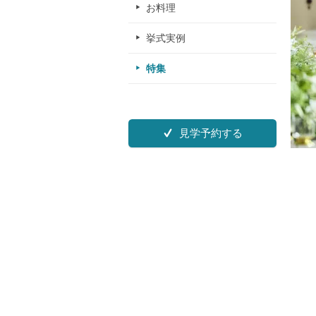
お料理
挙式実例
特集
見学予約する