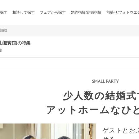
探す
相談して探す
フェアから探す
婚約指輪/結婚指輪
前撮り/フォトウエ
賓館)
 北山迎賓館)の特集
名
少人数の結婚式
アットホームなひ
ゲストとお
せる