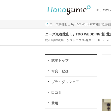
エリアから
ニーズ京都北山 by T&G WEDDING(旧 北山迎
ニーズ京都北山 by T&G WEDDING(旧
松ヶ崎駅/式場・ゲストハウス/着席：10名 ～ 120
式場トップ
写真・動画
ブライダルフェア
口コミ
費用