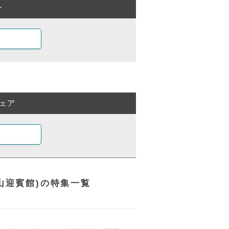
ン
ェア
 北山迎賓館)の特集一覧