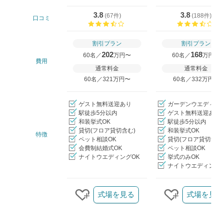
3.8
3.8
(
67件
)
(
188件
)
口コミ
口コミ評価
割引プラン
割引プラン
202
168
60名／
万円〜
60名／
万円
費用
通常料金
通常料金
60名／321万円〜
60名／332万円
ゲスト無料送迎あり
ガーデンウエディ
駅徒歩5分以内
ゲスト無料送迎あ
和装挙式OK
駅徒歩5分以内
貸切(フロア貸切含む)
和装挙式OK
特徴
ペット相談OK
貸切(フロア貸切含
会費制結婚式OK
ペット相談OK
ナイトウエディングOK
挙式のみOK
ナイトウエディング
クリップ/詳細を見る
式場を見る
式場を見
クリップする
クリップす