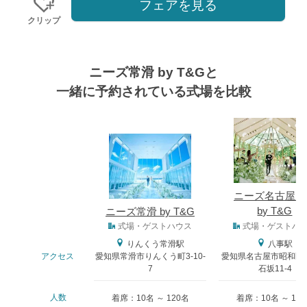
フェアを見る
クリップ
ニーズ常滑 by T&Gと
一緒に予約されている式場を比較
式場
ニーズ名古屋八
by T&G
ニーズ常滑 by T&G
式場タイプ
式場・ゲストハウス
式場・ゲストハ
りんくう常滑駅
八事駅
アクセス
愛知県常滑市りんくう町3-10-
愛知県名古屋市昭和区
7
石坂11-4
人数
着席：10名 ～ 120名
着席：10名 ～ 13