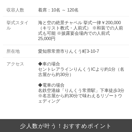
収容人数
着席：10名 ～ 120名
挙式スタイ
海と空の絶景チャペル 挙式一律￥200,000
ル
（キリスト教式・人前式） ※和装での人前
式も可能 ※披露宴会場内での人前式
25,000円
所在地
愛知県常滑市りんくう町3-10-7
アクセス
◆車の場合
セントレアラインりんくうICより約1分（名
古屋から約30分）
◆電車の場合
名鉄空港線「りんくう常滑駅」下車徒歩3分
※名古屋から約30分で味わえるリゾートウ
ェディング
少人数が叶う！おすすめポイント