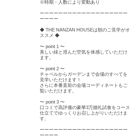
※時期・人数により変動あり
ーーーーーーーーーーーーーーーーーーー
ーーーー
◆ THE NANZAN HOUSEは朝のご見学がオ
ススメ ◆
〜 point 1 〜
美しい緑と澄んだ空気を体感していただけ
ます。
〜 point 2 〜
チャペルからガーデンまで会場のすべてを
見学いただけます！
さらに本番直前の会場コーディネートもご
覧いただけます。
〜 point 3 〜
口コミで高評価の豪華3万婚礼試食をコース
仕立てでゆっくりお召し上がりいただけま
す。
ーーーーーーーーーーーーーーーーーーー
ーーーー