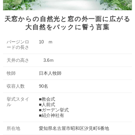
天窓からの自然光と窓の外一面に広がる
大自然をバックに誓う言葉
バージンロ
10 ｍ
ードの長さ
天井の高さ
3.6ｍ
牧師
日本人牧師
収容人数
90名
挙式スタイ
■教会式
ル
■人前式
■ガーデン挙式
■紹介神社有
所在地
愛知県名古屋市昭和区汐見町6番地