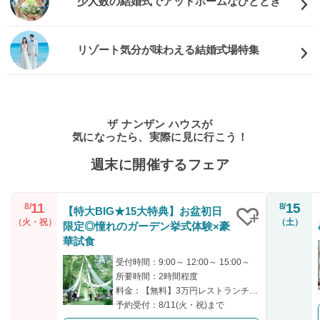
少人数の結婚式でアットホームなひととき
リゾート気分が味わえる結婚式場特集
ザ ナンザン ハウスが
気になったら、実際に見に行こう！
週末に開催するフェア
11
15
8/
8/
【特大BIG★15大特典】お盆初日
（火・祝）
（土）
限定◎憧れのガーデン挙式体験×豪
クリップ
華試食
受付時間：9:00～ 12:00～ 15:00～
所要時間：2時間程度
料金：【無料】3万円レストランチケット＆3万円の豪華試食付
予約受付：8/11(火・祝)まで