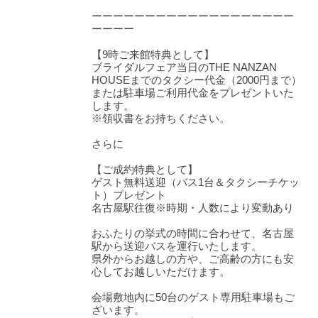
ーーーーーーーーーーーーーーーーーーー
ーーーー
【9時ご来館特典として】
ブライダルフェア当日のTHE NANZAN
HOUSEまでのタクシー代金（2000円まで）
または駐車場ご利用代金をプレゼントいた
します。
※領収書をお持ちください。
さらに
【ご成約特典として】
ゲスト無料送迎（バス1台＆タクシーチケッ
ト）プレゼント
名古屋駅往復※時期・人数により変動あり
おふたりの挙式の時間に合わせて、名古屋
駅から送迎バスを運行いたします。
県外からお越しの方や、ご高齢の方にも安
心してお越しいただけます。
会場敷地内に50台のゲスト専用駐車場もご
ざいます。