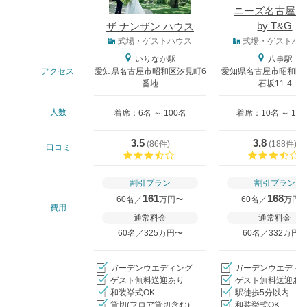
ニーズ名古屋八
by T&G
ザ ナンザン ハウス
式場タイプ
式場・ゲストハウス
式場・ゲストハ
いりなか駅
八事駅
アクセス
愛知県名古屋市昭和区汐見町6
愛知県名古屋市昭和区
番地
石坂11-4
人数
着席：6名 ～ 100名
着席：10名 ～ 13
3.5
3.8
(
86件
)
(
188件
)
口コミ
口コミ評価
割引プラン
割引プラン
161
168
60名／
万円〜
60名／
万円
費用
通常料金
通常料金
60名／325万円〜
60名／332万円
ガーデンウエディング
ガーデンウエディ
ゲスト無料送迎あり
ゲスト無料送迎あ
和装挙式OK
駅徒歩5分以内
貸切(フロア貸切含む)
和装挙式OK