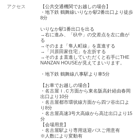
アクセス
【公共交通機関でお越しの場合】
・地下鉄 鶴舞線いりなか駅2番出口より徒歩
8分
いりなか駅1番出口を出る
→右に進み、「杁中」の交差点を左に曲が
る
→そのまま「隼人町線」を直進する
→「川原田家住宅」を左折する
→そのまま直進していただくと右手にTHE
NANZAN HOUSEが見えてまいります。
・地下鉄 鶴舞線八事駅より車5分
【お車でお越しの場合】
・名古屋Ｉ.Ｃ方面から東名阪高針経由春岡
出口より10分
・名古屋都市環状線方面から四ツ谷出口よ
り8分
・名古屋高速3号大高線から高辻出口より15
分
【会場用意】
・名古屋駅より専用送迎バスご用意有
※人数により変動有