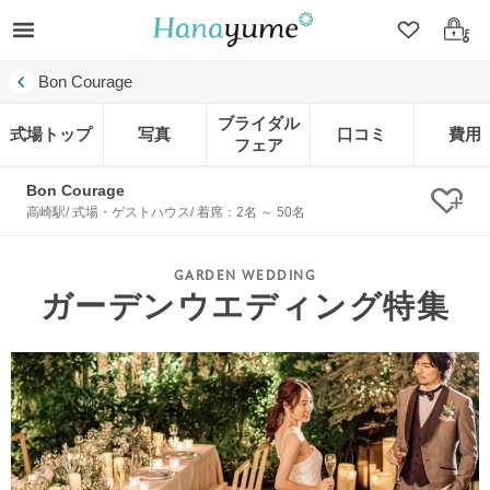
クリップ
ログ
Bon Courage
ブライダル
式場トップ
写真
口コミ
費用
フェア
Bon Courage
クリ
高崎駅/ 式場・ゲストハウス/ 着席：2名 ～ 50名
ガーデンウエディング特集