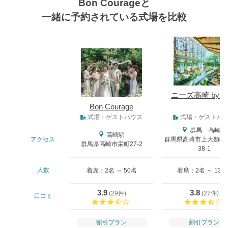
Bon Courageと
一緒に予約されている式場を比較
式場
ニーズ高崎 by T
Bon Courage
式場タイプ
式場・ゲストハウス
式場・ゲストハ
群馬 高崎駅
高崎駅
アクセス
群馬県高崎市上大類町
群馬県高崎市栄町27-2
38-1
人数
着席：2名 ～ 50名
着席：2名 ～ 130
3.9
3.8
(
29件
)
(
27件
)
口コミ
口コミ評価
割引プラン
割引プラン