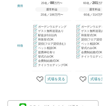
88
201
20名／
万円〜
60名／
万円
費用
通常料金
通常料金
20名／186万円〜
60名／314万円
ガーデンウエディング
ガーデンウエディ
ゲスト無料送迎あり
ゲスト無料送迎あ
駅徒歩5分以内
和装挙式OK
和装挙式OK
貸切(フロア貸切含
貸切(フロア貸切含む)
ペット相談OK
特徴
ペット相談OK
挙式のみOK
提携神社有り
会費制結婚式OK
挙式のみOK
ナイトウエディング
会費制結婚式OK
ナイトウエディングOK
クリップ/詳細を見る
式場を見る
式場を見
クリップする
クリップす