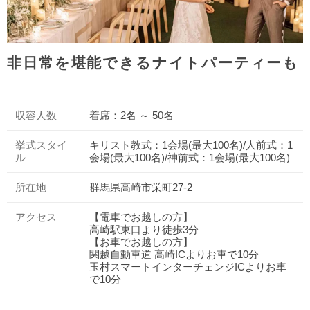
非日常を堪能できるナイトパーティーもㅤㅤㅤ
ㅤ
収容人数
着席：2名 ～ 50名
挙式スタイ
キリスト教式：1会場(最大100名)/人前式：1
ル
会場(最大100名)/神前式：1会場(最大100名)
所在地
群馬県高崎市栄町27-2
アクセス
【電車でお越しの方】
高崎駅東口より徒歩3分
【お車でお越しの方】
関越自動車道 高崎ICよりお車で10分
玉村スマートインターチェンジICよりお車
で10分