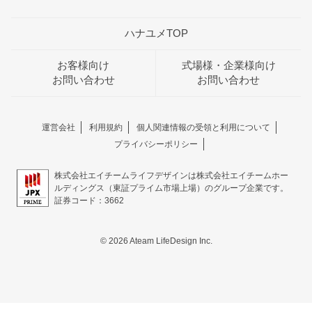
ハナユメTOP
お客様向け
式場様・企業様向け
お問い合わせ
お問い合わせ
運営会社
利用規約
個人関連情報の受領と利用について
プライバシーポリシー
株式会社エイチームライフデザインは株式会社エイチームホー
ルディングス（東証プライム市場上場）のグループ企業です。
証券コード：3662
© 2026 Ateam LifeDesign Inc.
おトクな特典つきフェア
フェア一覧
8/11
残◯
(火・祝)
＼1件目来館限定／