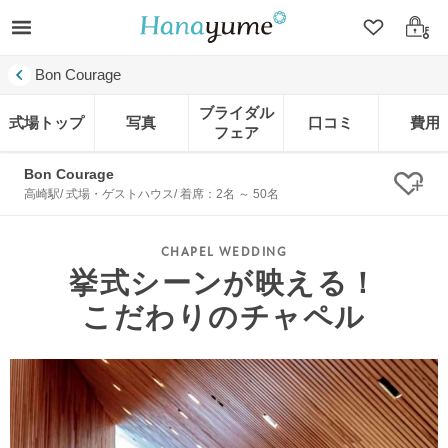
クリップ
ログ
Bon Courage
ブライダル
式場トップ
写真
口コミ
費用
フェア
Bon Courage
クリ
高崎駅/ 式場・ゲストハウス/ 着席：2名 ～ 50名
挙式シーンが映える！
こだわりのチャペル