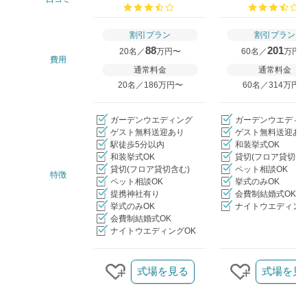
口コミ評価
割引プラン
割引プラン
88
201
20名／
万円〜
60名／
万円
費用
通常料金
通常料金
20名／186万円〜
60名／314万円
ガーデンウエディング
ガーデンウエディ
ゲスト無料送迎あり
ゲスト無料送迎あ
駅徒歩5分以内
和装挙式OK
和装挙式OK
貸切(フロア貸切含
貸切(フロア貸切含む)
ペット相談OK
特徴
ペット相談OK
挙式のみOK
提携神社有り
会費制結婚式OK
挙式のみOK
ナイトウエディング
会費制結婚式OK
ナイトウエディングOK
クリップ/詳細を見る
式場を見る
式場を見
クリップする
クリップす