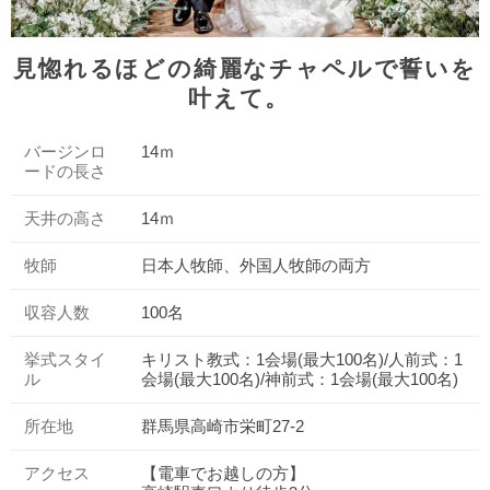
見惚れるほどの綺麗なチャペルで誓いを
叶えて。ㅤㅤㅤㅤㅤㅤ
バージンロ
14ｍ
ードの長さ
天井の高さ
14ｍ
牧師
日本人牧師、外国人牧師の両方
収容人数
100名
挙式スタイ
キリスト教式：1会場(最大100名)/人前式：1
ル
会場(最大100名)/神前式：1会場(最大100名)
所在地
群馬県高崎市栄町27-2
アクセス
【電車でお越しの方】