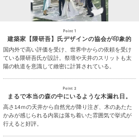
Point 1
建築家【隈研吾】氏デザインの協会が印象的
国内外で高い評価を受け、世界中からの依頼を受け
ている隈研吾氏が設計。祭壇や天井のスリットも太
陽の軌道を意識して緻密に計算されている。
Point 2
まるで本当の森の中にいるような木漏れ日。
高さ14ｍの天井から自然光が降り注ぎ、木のあたた
かみが感じられる内装は落ち着いた雰囲気で挙式が
行えると好評。ㅤㅤㅤㅤㅤㅤㅤㅤㅤㅤㅤㅤ