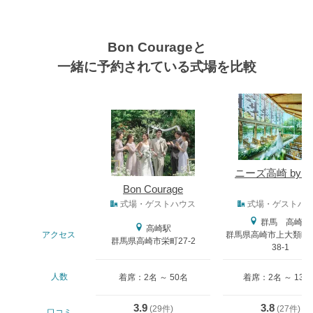
Bon Courageと
一緒に予約されている式場を比較
式場
ニーズ高崎 by T
Bon Courage
式場タイプ
式場・ゲストハウス
式場・ゲストハ
群馬 高崎駅
高崎駅
アクセス
群馬県高崎市上大類町
群馬県高崎市栄町27-2
38-1
人数
着席：2名 ～ 50名
着席：2名 ～ 130
3.9
3.8
(
29件
)
(
27件
)
口コミ