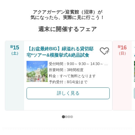
アクアガーデン迎賓館（沼津）が
気になったら、実際に見に行こう！
週末に開催するフェア
15
16
8/
8/
【お盆最終BIG】緑溢れる貸切邸
（土）
（日）
宅*ツアー&模擬挙式&絶品試食
クリップ
受付時間：9:00～ 9:30～ 14:30～ 15:00～ 16:00～
所要時間：3時間程度
料金：すべて無料となります
予約受付：8/14(金)まで
詳しく見る