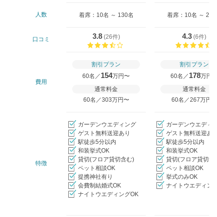
人数
着席：10名 ～ 130名
着席：10名 ～ 25
3.8
4.3
(
26件
)
(
6件
)
口コミ
口コミ評価
割引プラン
割引プラン
154
178
60名／
万円〜
60名／
万円
費用
通常料金
通常料金
60名／303万円〜
60名／267万円
ガーデンウエディング
ガーデンウエディ
ゲスト無料送迎あり
ゲスト無料送迎あ
駅徒歩5分以内
駅徒歩5分以内
和装挙式OK
和装挙式OK
貸切(フロア貸切含む)
貸切(フロア貸切含
特徴
ペット相談OK
ペット相談OK
提携神社有り
挙式のみOK
会費制結婚式OK
ナイトウエディング
ナイトウエディングOK