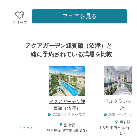
フェアを見る
クリップ
アクアガーデン迎賓館（沼津）と
一緒に予約されている式場を比較
式場
ベルクラシック
アクアガーデン迎
府
賓館（沼津）
式場タイプ
式場・ゲストハウス
式場・ゲストハ
甲府駅
沼津駅
アクセス
山梨県甲府市丸の内１
静岡県沼津市米山町3-37
１７