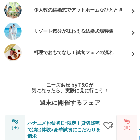
少人数の結婚式でアットホームなひととき
リゾート気分が味わえる結婚式場特集
料理でおもてなし！試食フェアの流れ
ニーズ浜松 by T&Gが
気になったら、実際に見に行こう！
週末に開催するフェア
8
9
8/
8/
ハナユメお盆初日*限定！貸切邸宅
（土）
（日）
で演出体験×豪華試食にこだわりを
クリップ
追求