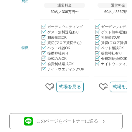
費用
通常料金
通常料金
60名／336万円〜
60名／336万円
ガーデンウエディング
ガーデンウエディ
ゲスト無料送迎あり
ゲスト無料送迎あ
和装挙式OK
和装挙式OK
貸切(フロア貸切含む)
貸切(フロア貸切含
特徴
ペット相談OK
ペット相談OK
提携神社有り
提携神社有り
挙式のみOK
会費制結婚式OK
会費制結婚式OK
ナイトウエディング
ナイトウエディングOK
クリップ/詳細を見る
式場を見る
式場を見
クリップする
クリップす
このページをパートナーに送る