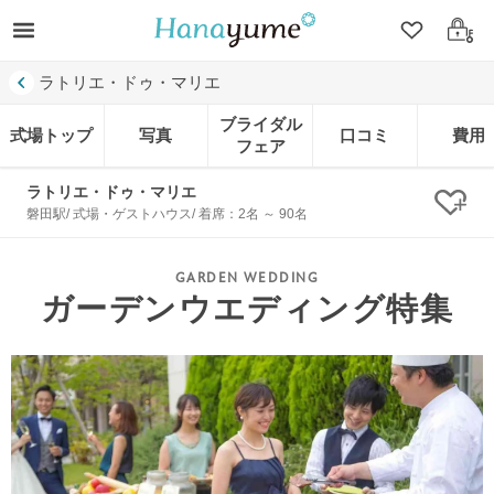
クリップ
ログ
ラトリエ・ドゥ・マリエ
ブライダル
式場トップ
写真
口コミ
費用
フェア
ラトリエ・ドゥ・マリエ
クリ
磐田駅/ 式場・ゲストハウス/ 着席：2名 ～ 90名
ガーデンウエディング特集