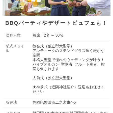
BBQパーティやデザートビュフェも！
収容人数
着席：2名 ～ 90名
挙式スタイ
教会式（独立型大聖堂）
ル
アンティークのステンドグラス輝く厳かな
空間
本格大聖堂で憧れのウェディングが叶う！
パイプオルガン･聖歌者･フルート奏者、控
室も含まれます
人前式（独立型大聖堂）
★神前式（近隣神社紹介）送迎もお任せく
ださい
所在地
静岡県磐田市二之宮東4-5