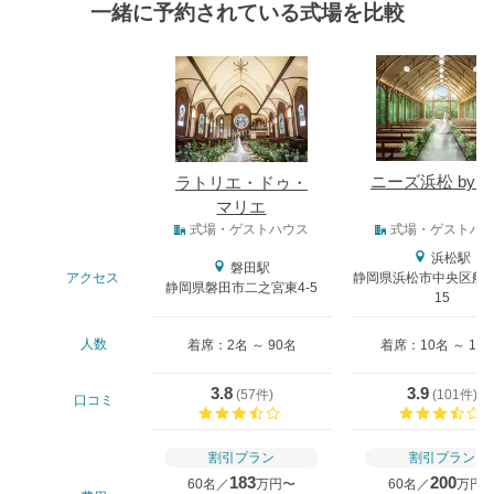
一緒に予約されている式場を比較
式場
ニーズ浜松 by T
ラトリエ・ドゥ・
マリエ
式場タイプ
式場・ゲストハウス
式場・ゲストハ
浜松駅
磐田駅
アクセス
静岡県浜松市中央区船越
静岡県磐田市二之宮東4-5
15
人数
着席：2名 ～ 90名
着席：10名 ～ 13
3.8
3.9
(
57件
)
(
101件
)
口コミ
口コミ評価
割引プラン
割引プラン
183
200
60名／
万円〜
60名／
万円