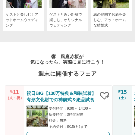
ゲストと楽しむ！ア
ゲストと近い距離で
緑の庭園でお酒を楽
ットホームウェディ
楽しむ、オリジナル
しむ、アットホーム
ング
ウェディング
な結婚式
響 風庭赤坂が
気になったら、実際に見に行こう！
週末に開催するフェア
11
15
8/
8/
祝日BIG【130万特典＆和装試着】
（火・祝）
（土）
有形文化財での神前式＆絶品試食
クリップ
受付時間：9:00～ 14:00～
所要時間：3時間程度
料金：無料
予約受付：8/10(月)まで