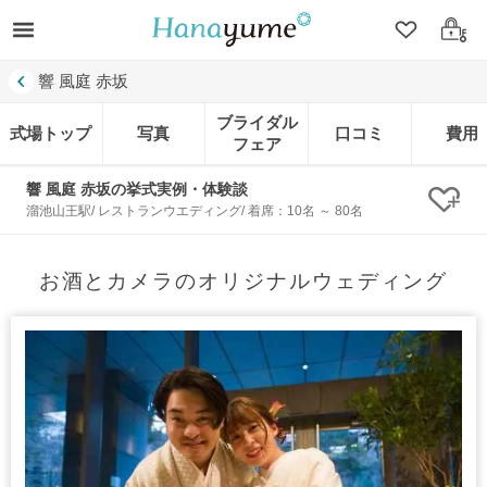
クリップ
ログ
響 風庭 赤坂
ブライダル
式場トップ
写真
口コミ
費用
フェア
響 風庭 赤坂の挙式実例・体験談
クリ
溜池山王駅/ レストランウエディング/ 着席：10名 ～ 80名
お酒とカメラのオリジナルウェディング