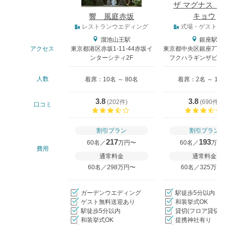
ザ マグナス 
キョウ
響 風庭赤坂
式場タイプ
レストランウエディング
式場・ゲストハ
溜池山王駅
銀座駅
アクセス
東京都港区赤坂1-11-44赤坂イ
東京都中央区銀座7丁目
ンターシティ2F
フクハラギンザビル9-
人数
着席：10名 ～ 80名
着席：2名 ～ 12
3.8
3.8
(
202件
)
(
690件
)
口コミ
口コミ評価
割引プラン
割引プラン
217
193
60名／
万円〜
60名／
万円
費用
通常料金
通常料金
60名／298万円〜
60名／325万円
ガーデンウエディング
駅徒歩5分以内
ゲスト無料送迎あり
和装挙式OK
駅徒歩5分以内
貸切(フロア貸切含
和装挙式OK
提携神社有り