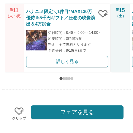
11
15
8/
8/
ハナユメ限定＼1件目*MAX130万
（火・祝）
（土）
優待＆5千円ギフト／圧巻の映像演
クリップ
出＆4万試食
受付時間：8:40～ 9:00～ 14:00～
所要時間：3時間程度
料金：全て無料となります
予約受付：8/10(月)まで
詳しく見る
フェアを見る
クリップ