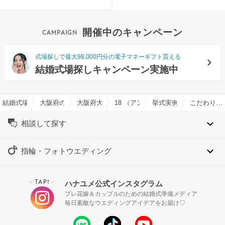
開催中のキャンペーン
式場探しで最大98,000円分の電子マネーギフト貰える
結婚式場探しキャンペーン実施中
結婚式場を探すならハナユメ
大阪府の結婚式場一覧
大阪府大阪市の結婚式場一覧
18 （アンウィット) Produced by Cas
挙式実例
こだわり抜いて実現した理想のウエディング
相談して探す
指輪・フォトウエディング
TAP!
ハナユメ公式インスタグラム
＼
／
プレ花嫁＆カップルのための結婚式準備メディア
毎日素敵なウエディングアイデアをお届け♡