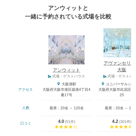
アンウィットと
一緒に予約されている式場を比較
式場
アヴァンセリア
大阪
アンウィット
式場タイプ
式場・ゲストハウス
式場・ゲストハ
大阪港駅
ユニバーサルシテ
アクセス
大阪府大阪市港区築港4丁目4
大阪府大阪市此花区島屋6
番17号
25
人数
着席：20名 ～ 120名
着席：20名 ～ 13
4.0
4.2
(
51件
)
(
301件
)
口コミ
口コミ評価