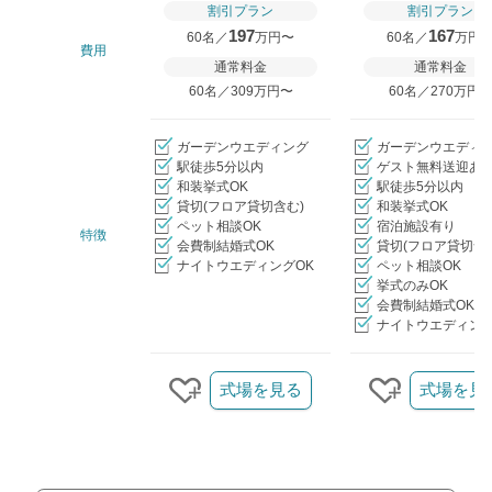
割引プラン
割引プラン
197
167
60名／
万円〜
60名／
万円
費用
通常料金
通常料金
60名／309万円〜
60名／270万円
ガーデンウエディング
ガーデンウエディ
駅徒歩5分以内
ゲスト無料送迎あ
和装挙式OK
駅徒歩5分以内
貸切(フロア貸切含む)
和装挙式OK
ペット相談OK
宿泊施設有り
特徴
会費制結婚式OK
貸切(フロア貸切含
ナイトウエディングOK
ペット相談OK
挙式のみOK
会費制結婚式OK
ナイトウエディング
クリップ/詳細を見る
式場を見る
式場を見
クリップする
クリップす