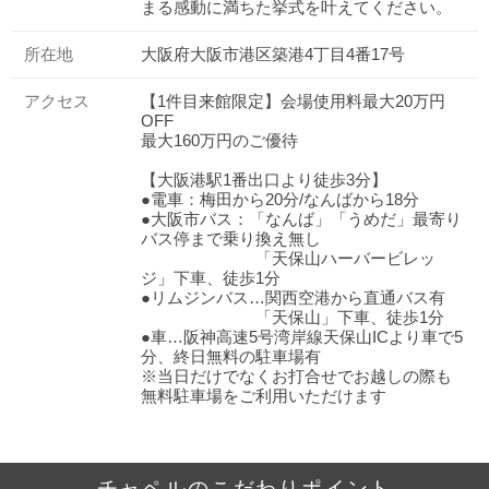
まる感動に満ちた挙式を叶えてください。
所在地
大阪府大阪市港区築港4丁目4番17号
アクセス
【1件目来館限定】会場使用料最大20万円
OFF
最大160万円のご優待
【大阪港駅1番出口より徒歩3分】
●電車：梅田から20分/なんばから18分
●大阪市バス：「なんば」「うめだ」最寄り
バス停まで乗り換え無し
「天保山ハーバービレッ
ジ」下車、徒歩1分
●リムジンバス…関西空港から直通バス有
「天保山」下車、徒歩1分
●車…阪神高速5号湾岸線天保山ICより車で5
分、終日無料の駐車場有
※当日だけでなくお打合せでお越しの際も
無料駐車場をご利用いただけます
チャペルのこだわりポイント