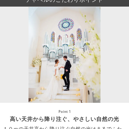
Point 1
高い天井から降り注ぐ、やさしい自然の光
１０ｍの天井高から降り注ぐ自然の光はまるでふた