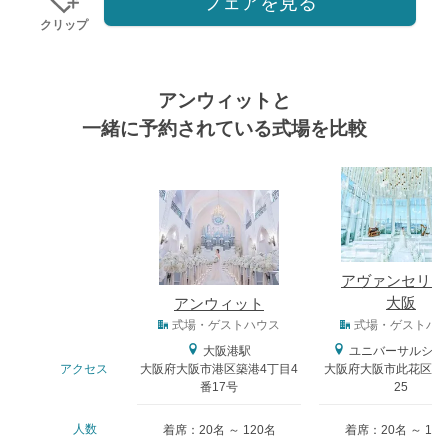
フェアを見る
クリップ
アンウィットと
一緒に予約されている式場を比較
式場
アヴァンセリア
大阪
アンウィット
式場タイプ
式場・ゲストハウス
式場・ゲストハ
大阪港駅
ユニバーサルシテ
アクセス
大阪府大阪市港区築港4丁目4
大阪府大阪市此花区島屋6
番17号
25
人数
着席：20名 ～ 120名
着席：20名 ～ 13