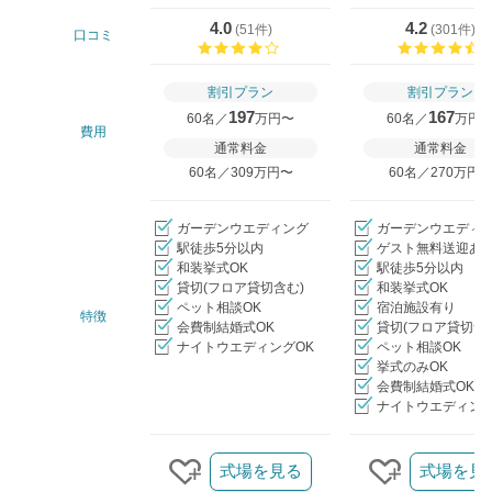
4.0
4.2
(
51件
)
(
301件
)
口コミ
口コミ評価
割引プラン
割引プラン
197
167
60名／
万円〜
60名／
万円
費用
通常料金
通常料金
60名／309万円〜
60名／270万円
ガーデンウエディング
ガーデンウエディ
駅徒歩5分以内
ゲスト無料送迎あ
和装挙式OK
駅徒歩5分以内
貸切(フロア貸切含む)
和装挙式OK
ペット相談OK
宿泊施設有り
特徴
会費制結婚式OK
貸切(フロア貸切含
ナイトウエディングOK
ペット相談OK
挙式のみOK
会費制結婚式OK
ナイトウエディング
クリップ/詳細を見る
式場を見る
式場を見
クリップする
クリップす