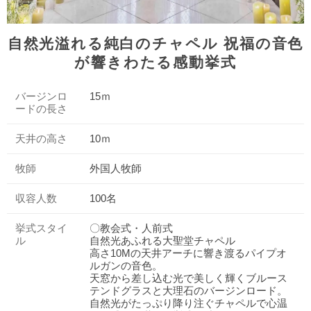
自然光溢れる純白のチャペル 祝福の音色
が響きわたる感動挙式
バージンロ
15ｍ
ードの長さ
天井の高さ
10ｍ
牧師
外国人牧師
収容人数
100名
挙式スタイ
〇教会式・人前式
ル
自然光あふれる大聖堂チャペル
高さ10Mの天井アーチに響き渡るパイプオ
ルガンの音色。
天窓から差し込む光で美しく輝くブルース
テンドグラスと大理石のバージンロード。
自然光がたっぷり降り注ぐチャペルで心温