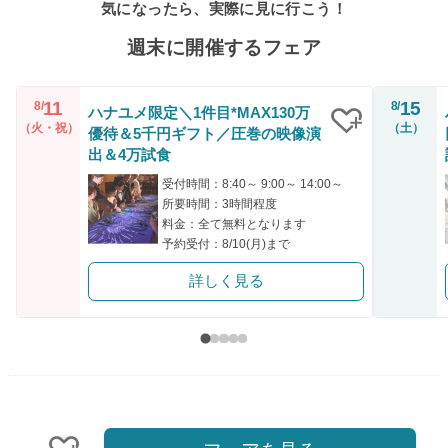
気になったら、実際に見に行こう！
週末に開催するフェア
11
15
8/
8/
ハナユメ限定＼1件目*MAX130万
（火・祝）
（土）
優待＆5千円ギフト／圧巻の映像演
クリップ
出＆4万試食
受付時間：8:40～ 9:00～ 14:00～
所要時間：3時間程度
料金：全て無料となります
予約受付：8/10(月)まで
詳しく見る