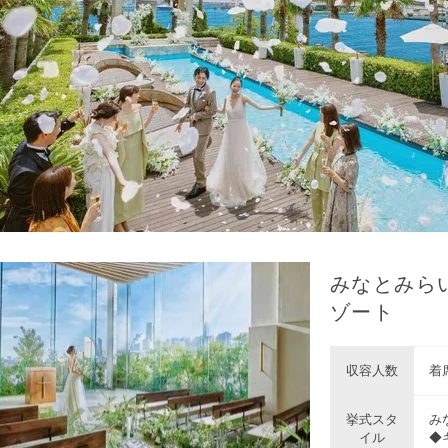
みなとみら
ゾート
収容人数
着席
挙式スタ
み
イル
◆