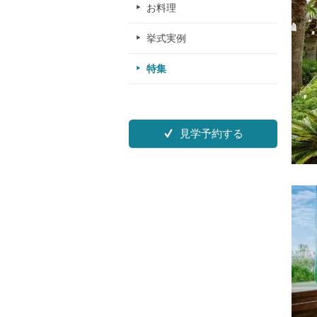
お料理
挙式実例
特集
見学予約する