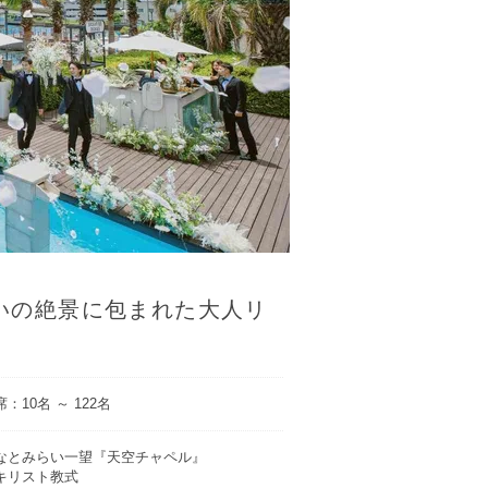
いの絶景に包まれた大人リ
：10名 ～ 122名
なとみらい一望『天空チャペル』
キリスト教式