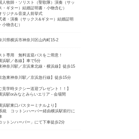
国人牧師・ソリスト（聖歌隊）演奏（サッ
ス・ギター）結婚証明書・小物含む）
オリジナル音楽人前挙式
式者・演奏（サックス&ギター）結婚証明
・小物含む）
奈川県横浜市神奈川区山内町15-2
スト専用 無料送迎バスをご用意！
横浜駅／各線】車で5分
東神奈川駅／京浜東北線・横浜線】徒歩15
京急東神奈川駅／京浜急行線】徒歩15分
ご見学時タクシー送迎プレゼント！！】
横浜駅orみなとみらいエリア - 会場間
横浜駅東口バスターミナルより】
8系統 コットンハーバー経由横浜駅前行に
車
コットンハーバー」にて下車徒歩2分