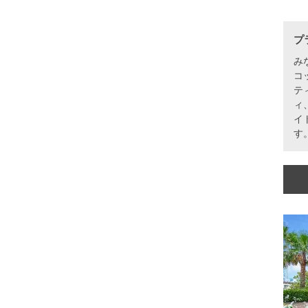
プ
み
コ
テ
ィ
イ
す