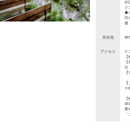
外
ク
◆
司
書
所在地
神
アクセス
ゲ
【
【
分
【
【
※
【
4
乗
「