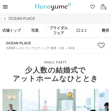
クリップ
ログ
OCEAN PLACE
ブライダル
式場トップ
写真
口コミ
費用
フェア
OCEAN PLACE
クリ
元町駅/ レストランウエディング/ 着席：6名 ～ 80名
少人数の結婚式で
アットホームなひととき