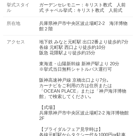
挙式スタイ
ガーデンセレモニー：キリスト教式 人前
ル
式 チャペル挙式：キリスト教式 人前式
所在地
兵庫県神戸市中央区波止場町2-2 海洋博物
館２階
アクセス
地下鉄 みなと元町駅 出口2番より徒歩約7分
各線 元町駅 西口より徒歩約10分
阪急 花隈駅より徒歩約15分
東海道・山陽新幹線 新神戸駅より 20分
※挙式当日無料シャトルバス運行可
阪神高速神戸線 京橋出口より7分｡
カーナビをご利用の方は住所または
「OCEAN PLACE」または「神戸海洋博物
館」で検索してください｡
【式場】
兵庫県神戸市中央区波止場町2‐2 海洋博物館
2F
【ブライダルフェア見学時は】
各線元町駅からタクシー代を1000円or駐車