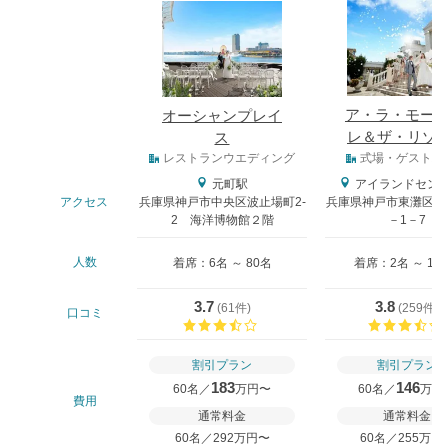
式場
ア・ラ・モード
オーシャンプレイ
レ＆ザ・リゾ
ス
式場タイプ
レストランウエディング
式場・ゲストハ
元町駅
アイランドセン
アクセス
兵庫県神戸市中央区波止場町2-
兵庫県神戸市東灘区向
2 海洋博物館２階
－1－7
人数
着席：6名 ～ 80名
着席：2名 ～ 12
3.7
3.8
(
61件
)
(
259件
)
口コミ
口コミ評価
割引プラン
割引プラン
183
146
60名／
万円〜
60名／
万円
費用
通常料金
通常料金
60名／292万円〜
60名／255万円