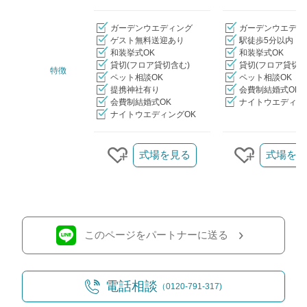
ガーデンウエディング
ガーデンウエディ
ゲスト無料送迎あり
駅徒歩5分以内
和装挙式OK
和装挙式OK
貸切(フロア貸切含む)
貸切(フロア貸切含
特徴
ペット相談OK
ペット相談OK
提携神社有り
会費制結婚式OK
会費制結婚式OK
ナイトウエディン
ナイトウエディングOK
クリップ/詳細を見る
式場を見る
式場を見
クリップする
クリップ
このページをパートナーに送る
電話相談
（0120-791-317)