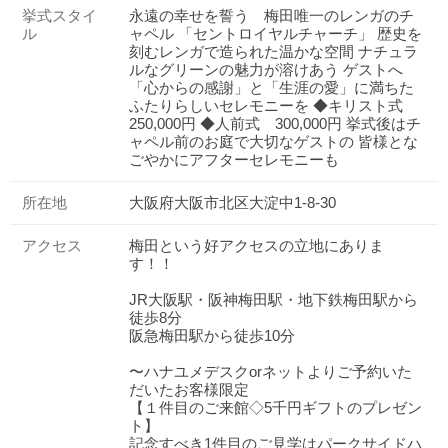
挙式スタイ
永遠の幸せを誓う 梅田唯一のレンガのチ
ル
ャペル 「セントロイヤルチャーチ」 歴史を
刻むレンガで造られた温かな空間 ナチュラ
ルなグリーンの魅力が溶けあう ゲストへ
「心からの感謝」と「生涯の愛」に満ちた
ふたりらしいセレモニーを ◆キリスト式
250,000円 ◆人前式 300,000円 挙式後はチ
ャペル前のお庭で大切なゲストの 皆様とな
ごやかにアフターセレモニーも
所在地
大阪府大阪市北区大淀中1-8-30
アクセス
梅田という好アクセスの立地にありま
す！！
JR大阪駅・阪神梅田駅・地下鉄梅田駅から
徒歩8分
阪急梅田駅から徒歩10分
〜ハナユメデスクorネットよりご予約いた
だいたお客様限定
【１件⽬のご来館◇5千円ギフトのプレゼン
ト】
記念すべき1件⽬のご⾒学はパークサイドハ