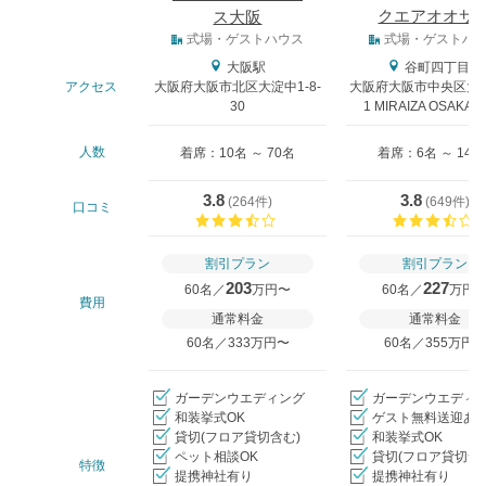
クエアオオサ
ス大阪
式場タイプ
式場・ゲストハウス
式場・ゲストハ
大阪駅
谷町四丁目駅
アクセス
大阪府大阪市北区大淀中1-8-
大阪府大阪市中央区大阪
30
1 MIRAIZA OSAKA-
人数
着席：10名 ～ 70名
着席：6名 ～ 146
3.8
3.8
(
264件
)
(
649件
)
口コミ
口コミ評価
割引プラン
割引プラン
203
227
60名／
万円〜
60名／
万円
費用
通常料金
通常料金
60名／333万円〜
60名／355万円
ガーデンウエディング
ガーデンウエディ
和装挙式OK
ゲスト無料送迎あ
貸切(フロア貸切含む)
和装挙式OK
ペット相談OK
貸切(フロア貸切含
特徴
提携神社有り
提携神社有り