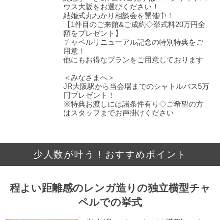
ウス⼤阪をお選びください！
結婚式丸わかり相談会を開催中！
【1件⽬のご来館&ご成約◇挙式料20万円全
額をプレゼント】
チャペルリニューアル記念の特別特典をご
⽤意！
他にもお得なプランをご⽤意しております
＜みなさまへ＞
JR大阪駅から当会場までのシャトルバス5万
円プレゼント！
※特典お渡しには諸条件有り◇ご希望の方
はスタッフまでお声掛けください
少人数が叶う！おすすめポイント
程よい距離感のレンガ造りの独立横型チャ
ペルでの挙式