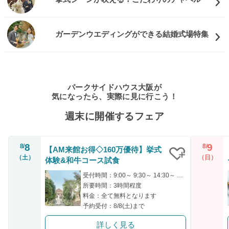
ガーデンウエディングができる結婚式場特集
パークサイドハウス大阪が
気になったら、実際に見に行こう！
週末に開催するフェア
8
9
8/
8/
【AM来館お得◇160万優待】挙式
（土）
（日）
体験&和牛コース試食
クリップ
受付時間：9:00～ 9:30～ 14:30～ 15:30～ 16:00～
所要時間：3時間程度
料金：全て無料となります
予約受付：8/8(土)まで
詳しく見る