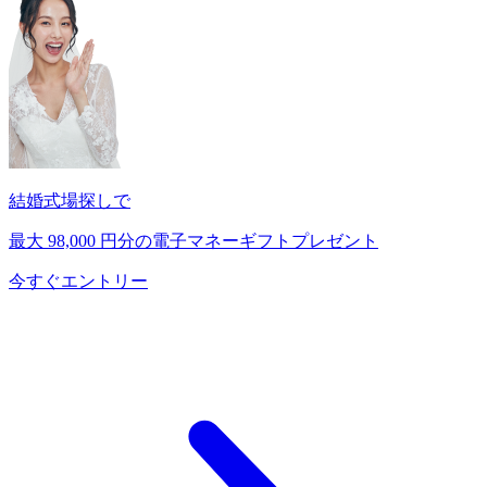
結婚式場探しで
最大
98,000
円分の電子マネーギフトプレゼント
今すぐエントリー