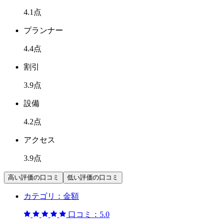
4.1
点
プランナー
4.4
点
割引
3.9
点
設備
4.2
点
アクセス
3.9
点
高い評価の口コミ
低い評価の口コミ
カテゴリ：
金額
口コミ：
5.0