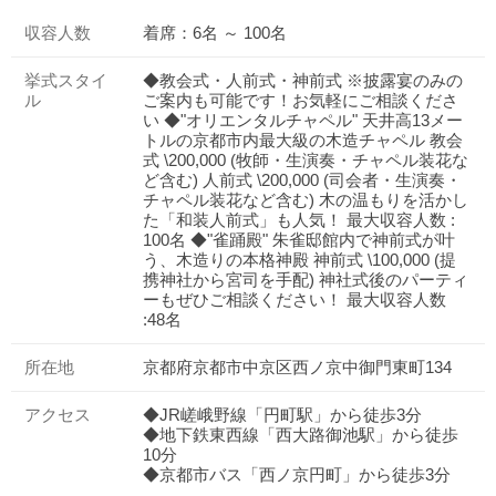
収容人数
着席：6名 ～ 100名
挙式スタイ
◆教会式・人前式・神前式 ※披露宴のみの
ル
ご案内も可能です！お気軽にご相談くださ
い ◆"オリエンタルチャペル" 天井高13メー
トルの京都市内最大級の木造チャペル 教会
式 \200,000 (牧師・生演奏・チャペル装花な
ど含む) 人前式 \200,000 (司会者・生演奏・
チャペル装花など含む) 木の温もりを活かし
た「和装人前式」も人気！ 最大収容人数 :
100名 ◆"雀踊殿" 朱雀邸館内で神前式が叶
う、木造りの本格神殿 神前式 \100,000 (提
携神社から宮司を手配) 神社式後のパーティ
ーもぜひご相談ください！ 最大収容人数
:48名
所在地
京都府京都市中京区西ノ京中御門東町134
アクセス
◆JR嵯峨野線「円町駅」から徒歩3分
◆地下鉄東西線「西大路御池駅」から徒歩
10分
◆京都市バス「西ノ京円町」から徒歩3分