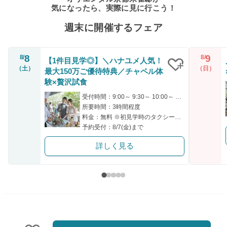
気になったら、実際に見に行こう！
週末に開催するフェア
8
9
8/
8/
【1件目見学◎】＼ハナユメ人気！
（土）
（日）
最大150万ご優待特典／チャペル体
クリップ
験×贅沢試食
受付時間：9:00～ 9:30～ 10:00～ 14:00～ 15:00～
所要時間：3時間程度
料金：無料 ※初見学時のタクシー代プレゼント！(上限3千円)
予約受付：8/7(金)まで
詳しく見る