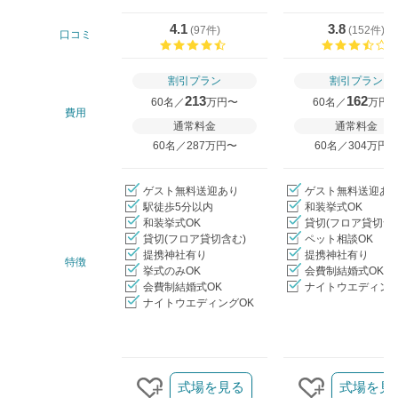
4.1
3.8
(
97件
)
(
152件
)
口コミ
口コミ評価
割引プラン
割引プラン
213
162
60名／
万円〜
60名／
万円
費用
通常料金
通常料金
60名／287万円〜
60名／304万円
ゲスト無料送迎あり
ゲスト無料送迎あ
駅徒歩5分以内
和装挙式OK
和装挙式OK
貸切(フロア貸切含
貸切(フロア貸切含む)
ペット相談OK
提携神社有り
提携神社有り
特徴
挙式のみOK
会費制結婚式OK
会費制結婚式OK
ナイトウエディング
ナイトウエディングOK
クリップ/詳細を見る
式場を見る
式場を見