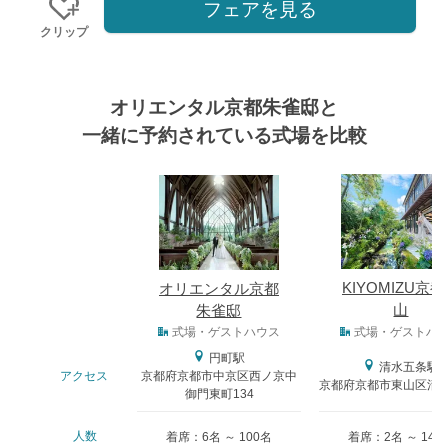
フェアを見る
クリップ
オリエンタル京都朱雀邸と
一緒に予約されている式場を比較
式場
KIYOMIZU京
オリエンタル京都
山
朱雀邸
式場タイプ
式場・ゲストハウス
式場・ゲストハ
円町駅
清水五条駅
アクセス
京都府京都市中京区西ノ京中
京都府京都市東山区清水4
御門東町134
人数
着席：6名 ～ 100名
着席：2名 ～ 146