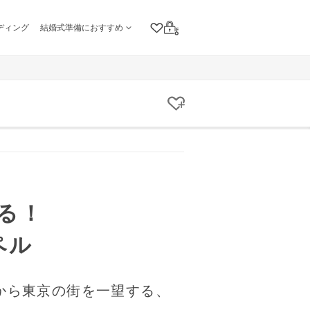
ディング
結婚式準備におすすめ
クリップリスト
ログイン
クリップする
る！
ペル
から東京の街を一望する、