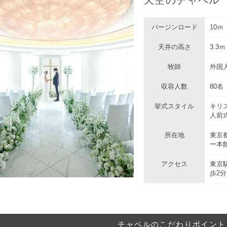
バージンロード
10ｍ
天井の高さ
3.3ｍ
牧師
外国
収容人数
80名
挙式スタイル
キリス
人前式
所在地
東京都
ー本
アクセス
東京
歩2分
チャペルのこだわりポイント