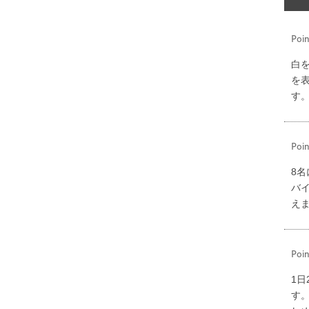
Poin
白
を
す
Poin
8
バ
え
Poin
1
す