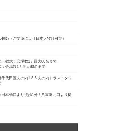
人牧師（ご要望により日本人牧師可能）
ト教式：会場数1 / 最大80名まで
：会場数1 / 最大80名まで
千代田区丸の内1-8-3 丸の内トラストタワ
館
駅日本橋口より徒歩1分 / 八重洲北口より徒