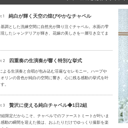
純白が輝く天空の煌びやかなチャペル
t 1
を基調とした洗練空間に自然光が降り注ぐチャペル。水面の雫
表現したシャンデリアが輝き、花嫁の美しさを一層引き立てま
。
四重奏の生演奏が響く特別な挙式
t 2
名による生演奏と合唱が包み込む荘厳なセレモニー。ハープや
イオリンの音色が純白の空間に響き、心に残る感動の挙式を叶
ます。
贅沢に使える純白チャペル◆1日2組
t 3
日2組限定だからこそ、チャペルでのファーストミートが叶いま
。感動の瞬間を迎えた後は、おふたりだけでゆっくり撮影を楽