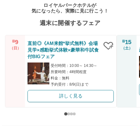
ロイヤルパークホテルが
気になったら、実際に見に行こう！
週末に開催するフェア
9
15
8/
8/
直前◎《AM来館*挙式無料》会場
（日）
（土）
見学×感動挙式体験×豪華和牛試食
クリップ
付BIGフェア
受付時間：10:00～ 14:30～
所要時間：4時間程度
料金：無料
予約受付：8/9(日)まで
詳しく見る