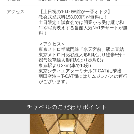
アクセス
【土日祝の10:00来館が一番オトク】
教会式挙式料198,000円が無料に！
土日限定！試食会では開業から受け継ぐ和
牛や写真映えする当館人気No1デザートが無
料！
＜アクセス＞
東京メトロ半蔵門線「水天宮前」駅に直結
東京メトロ日比谷線人形町駅より徒歩5分・
都営浅草線人形町駅より徒歩8分
東京駅より2km(車で10分)
東京シティエアターミナル(T-CAT)に隣接
羽田空港⇔T-CAT間にはリムジンバスの運行
がございます。
チャペルのこだわりポイント