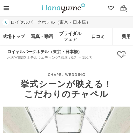
クリップ
ログ
ロイヤルパークホテル（東京・日本橋）
ブライダル
式場トップ
写真・動画
口コミ
費用
フェア
ロイヤルパークホテル（東京・日本橋）
クリ
水天宮前駅/ ホテルウエディング/ 着席：6名 ～ 150名
挙式シーンが映える！
こだわりのチャペル