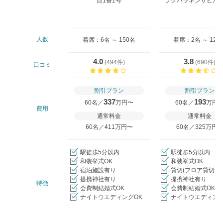
目1番1号
フクハラギンザビル9-
人数
着席：6名 ～ 150名
着席：2名 ～ 128
4.0
3.8
(
494件
)
(
690件
)
口コミ
口コミ評価
割引プラン
割引プラン
337
193
60名／
万円〜
60名／
万円
費用
通常料金
通常料金
60名／411万円〜
60名／325万円
駅徒歩5分以内
駅徒歩5分以内
和装挙式OK
和装挙式OK
宿泊施設有り
貸切(フロア貸切含
提携神社有り
提携神社有り
特徴
会費制結婚式OK
会費制結婚式OK
ナイトウエディングOK
ナイトウエディング