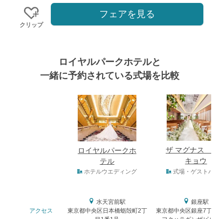
フェアを見る
クリップ
ロイヤルパークホテルと
一緒に予約されている式場を比較
式場
ザ マグナス 
ロイヤルパークホ
キョウ
テル
式場タイプ
ホテルウエディング
式場・ゲストハ
水天宮前駅
銀座駅
アクセス
東京都中央区日本橋蛎殻町2丁
東京都中央区銀座7丁目