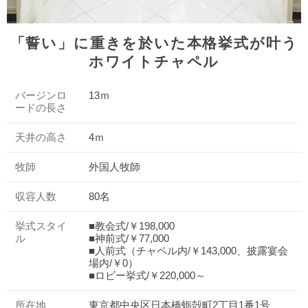
「誓い」に重きを於いた本格挙式が叶う
ホワイトチャペル
バージンロ
13ｍ
ードの長さ
天井の高さ
4ｍ
牧師
外国人牧師
収容人数
80名
挙式スタイ
■教会式/￥198,000
ル
■神前式/￥77,000
■人前式（チャペル内/￥143,000、披露宴会
場内/￥0）
■ロビー挙式/￥220,000～
所在地
東京都中央区日本橋蛎殻町2丁目1番1号