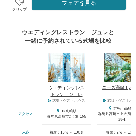
フェアを見る
クリップ
ウエディングレストラン ジュレと
一緒に予約されている式場を比較
式場
ニーズ高崎 by T
ウエディングレス
トラン ジュレ
式場タイプ
式場・ゲストハウス
式場・ゲストハ
群馬 高崎駅
JR高崎駅
アクセス
群馬県高崎市上大類町
群馬県高崎市新保町155
38-1
人数
着席：10名 ～ 100名
着席：2名 ～ 130