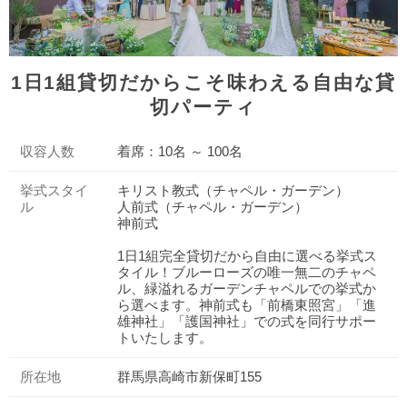
1日1組貸切だからこそ味わえる自由な貸
切パーティ
収容人数
着席：10名 ～ 100名
挙式スタイ
キリスト教式（チャペル・ガーデン）
ル
人前式（チャペル・ガーデン）
神前式
1日1組完全貸切だから自由に選べる挙式ス
タイル！ブルーローズの唯一無二のチャペ
ル、緑溢れるガーデンチャペルでの挙式か
ら選べます。神前式も「前橋東照宮」「進
雄神社」「護国神社」での式を同行サポー
トいたします。
所在地
群馬県高崎市新保町155