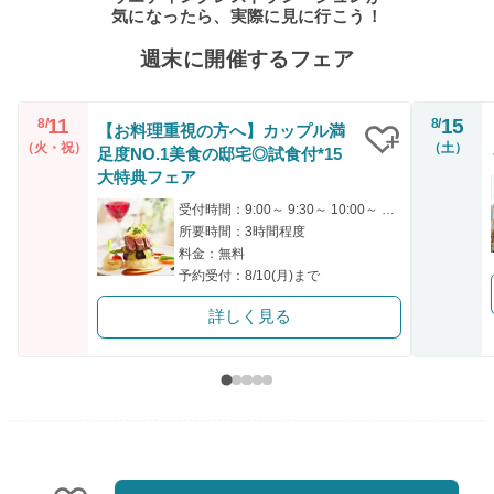
気になったら、実際に見に行こう！
週末に開催するフェア
11
15
8/
8/
【お料理重視の方へ】カップル満
（火・祝）
（土）
足度NO.1美食の邸宅◎試食付*15
クリップ
大特典フェア
受付時間：9:00～ 9:30～ 10:00～ 14:00～ 17:00～
所要時間：3時間程度
料金：無料
予約受付：8/10(月)まで
詳しく見る