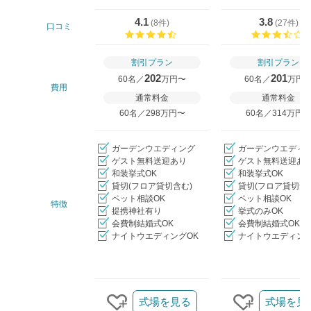
4.1
3.8
(
8件
)
(
27件
)
口コミ
口コミ評価
割引プラン
割引プラン
202
201
60名／
万円〜
60名／
万円
費用
通常料金
通常料金
60名／298万円〜
60名／314万円
ガーデンウエディング
ガーデンウエディ
ゲスト無料送迎あり
ゲスト無料送迎あ
和装挙式OK
和装挙式OK
貸切(フロア貸切含む)
貸切(フロア貸切含
ペット相談OK
ペット相談OK
特徴
提携神社有り
挙式のみOK
会費制結婚式OK
会費制結婚式OK
ナイトウエディングOK
ナイトウエディング
クリップ/詳細を見る
式場を見る
式場を見
クリップする
クリップす