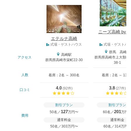
式場
ニーズ高崎 by T
エテルナ高崎
式場タイプ
式場・ゲストハウス
式場・ゲストハ
群馬 高崎駅
高崎駅
アクセス
群馬県高崎市上大類町
群馬県高崎市栄町22-30
38-1
人数
着席：2名 ～ 300名
着席：2名 ～ 130
4.0
3.8
(
92件
)
(
27件
)
口コミ
口コミ評価
割引プラン
割引プラン
127
201
50名／
万円〜
60名／
万円
費用
通常料金
通常料金
50名／303万円〜
60名／314万円