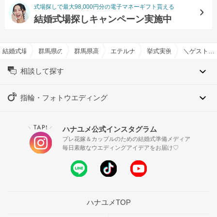
式場探しで最大98,000円分の電子マネーギフト貰える
結婚式場探しキャンペーン実施中
結婚式場を探すならハナユメ
群馬県の結婚式場一覧
群馬県高崎市の結婚式場一覧
エテルナ高崎で結婚式
挙式実例
＼ゲスト参加型／感動とユーモアの結婚式
相談して探す
指輪・フォトウエディング
TAP!
ハナユメ公式インスタグラム
＼
／
プレ花嫁＆カップルのための結婚式準備メディア
毎日素敵なウエディングアイデアをお届け♡
ハナユメTOP