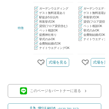
ガーデンウエディング
ガーデンウエディ
ゲスト無料送迎あり
ゲスト無料送迎あ
駅徒歩5分以内
和装挙式OK
和装挙式OK
貸切(フロア貸切含
貸切(フロア貸切含む)
ペット相談OK
特徴
ペット相談OK
挙式のみOK
提携神社有り
会費制結婚式OK
挙式のみOK
ナイトウエディング
会費制結婚式OK
ナイトウエディングOK
クリップ/詳細を見る
式場を見る
式場を見
クリップする
クリップす
このページをパートナーに送る
電話相談