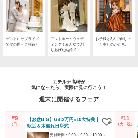
ゲストにサプライズ
アットホームウェデ
お子様と3人で創り上
で夢の国へご招待♪
ィング！みんなで創
げた幸せのかたち。
りあげた結婚式
エテルナ高崎が
気になったら、実際に見に行こう！
週末に開催するフェア
9
11
8/
8/
【お盆BIG】Gift2万円×10大特典｜
（日）
（火・祝）
駅近＆木漏れ日挙式
クリップ
受付時間：9:00～ 9:30～ 10:00～ 15:00～ 17:00～