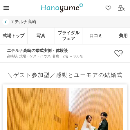
クリップ
ログ
エテルナ高崎
ブライダル
式場トップ
写真
口コミ
費用
フェア
エテルナ高崎の挙式実例・体験談
クリ
高崎駅/ 式場・ゲストハウス/ 着席：2名 ～ 300名
＼ゲスト参加型／感動とユーモアの結婚式