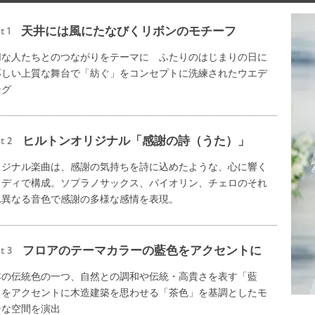
天井には風にたなびくリボンのモチーフ
t 1
切な人たちとのつながりをテーマに ふたりのはじまりの日に
応しい上質な舞台で「紡ぐ」をコンセプトに洗練されたウエデ
ング
ヒルトンオリジナル「感謝の詩（うた）」
t 2
リジナル楽曲は、感謝の気持ちを詩に込めたような、心に響く
ロディで構成。ソプラノサックス、バイオリン、チェロのそれ
れ異なる音色で感謝の多様な感情を表現。
フロアのテーマカラーの藍色をアクセントに
t 3
本の伝統色の一つ、自然との調和や伝統・高貴さを表す「藍
」をアクセントに木造建築を思わせる「茶色」を基調としたモ
ンな空間を演出