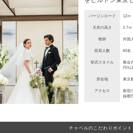
バージンロード
12ｍ
天井の高さ
2.7ｍ
牧師
外国
収容人数
60名
挙式スタイル
教会式2
円/仏
所在地
東京都
アクセス
新宿
線都
チャペルのこだわりポイント