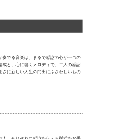
が奏でる音楽は、まるで感謝の心が一つの
編成と、心に響くメロディで、二人の感謝
まさに新しい人生の門出にふさわしいもの
友人 それぞれに感謝を伝える挙式をお手