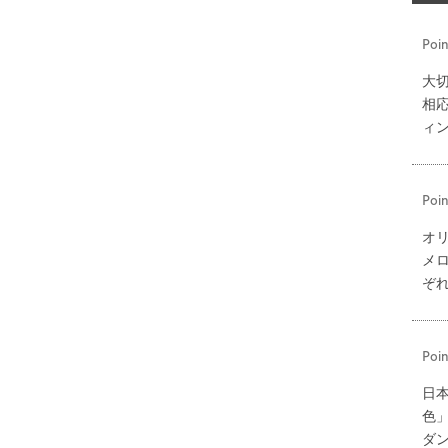
Poin
大
相
ィ
Poin
オ
メ
ぞ
Poin
日
色
ダ