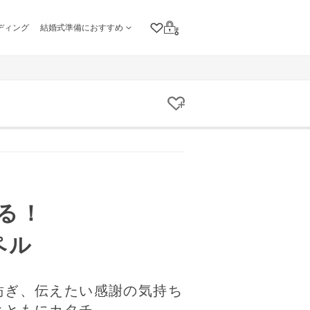
ディング
結婚式準備におすすめ
クリップリスト
ログイン
クリップする
る！
ペル
紡ぎ、伝えたい感謝の気持ち
とともにカタチ