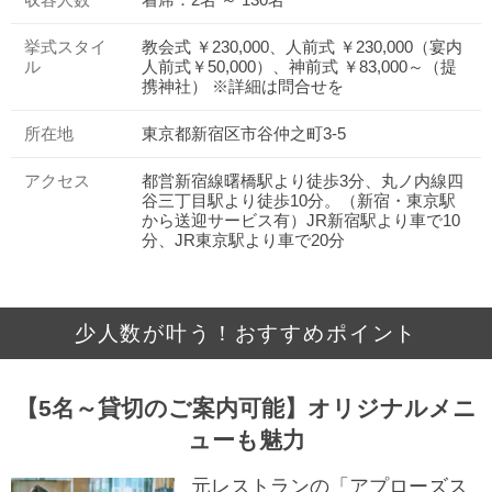
収容人数
着席：2名 ～ 130名
挙式スタイ
教会式 ￥230,000、人前式 ￥230,000（宴内
ル
人前式￥50,000）、神前式 ￥83,000～（提
携神社） ※詳細は問合せを
所在地
東京都新宿区市谷仲之町3‐5
アクセス
都営新宿線曙橋駅より徒歩3分、丸ノ内線四
谷三丁目駅より徒歩10分。（新宿・東京駅
から送迎サービス有）JR新宿駅より車で10
分、JR東京駅より車で20分
少人数が叶う！おすすめポイント
【5名～貸切のご案内可能】オリジナルメニ
ューも魅力
元レストランの「アプローズス