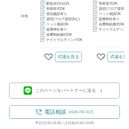
駅徒歩5分以内
和装挙式OK
和装挙式OK
貸切(フロア貸切含
宿泊施設有り
ペット相談OK
特徴
貸切(フロア貸切含む)
提携神社有り
ペット相談OK
会費制結婚式OK
提携神社有り
ナイトウエディング
会費制結婚式OK
ナイトウエディングOK
クリップ/詳細を見る
式場を見る
式場を見
クリップする
クリップす
このページをパートナーに送る
電話相談
（0120-791-317)
平日10:30-19:00／土日祝10:00-19:00