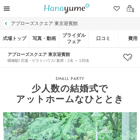
クリップ
ログ
アプローズスクエア 東京迎賓館
ブライダル
式場トップ
写真・動画
口コミ
費用
フェア
アプローズスクエア 東京迎賓館
クリ
曙橋駅/ 式場・ゲストハウス/ 着席：2名 ～ 130名
少人数の結婚式で
アットホームなひととき