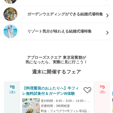
ガーデンウエディングができる結婚式場特集
リゾート気分が味わえる結婚式場特集
アプローズスクエア 東京迎賓館が
気になったら、実際に見に行こう！
週末に開催するフェア
8
9
8/
8/
【料理重視のおふたりへ】牛フィ
（土）
（日）
レ無料試食付＆ガーデンW体験
クリップ
受付時間：8:45～ 9:00～ 14:00～ 14:45～
所要時間：3時間程度
料金：フォワグラ×牛フィレ等3品を無料にてご招待