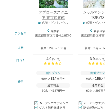
シャルマンシー
アプローズスクエ
TOKYO
ア 東京迎賓館
式場タイプ
式場・ゲストハウス
式場・ゲストハ
曙橋駅
表参道駅
アクセス
東京都新宿区市谷仲之町3‐5
東京都渋谷区神宮前4-
人数
着席：2名 ～ 130名
着席：2名 ～ 140
4.0
3.9
(
50件
)
(
872件
)
口コミ
口コミ評価
割引プラン
割引プラン
314
165
60名／
万円〜
60名／
万円
費用
通常料金
通常料金
60名／418万円〜
60名／293万円
ガーデンウエディング
ガーデンウエディ
ゲスト無料送迎あり
駅徒歩5分以内